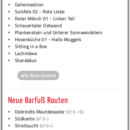
Geheimaktion
Sulzfels 02 - Rote Liebe
Roter Mönch 01 - Linker Teil
Schauertaler Ostwand
Plankenstein und Unterer Sonnwendstein
Hexenküche 01 - Hallo Muggels
Sitting in a Box
Lachmöwe
Skarabäus
alle Rock-Events
Neue Barfuß Routen
Dobrindts Mautdesaster
(bf 6-/6)
Südkante
(bf 9-)
Streitsucht
(bf 8+)