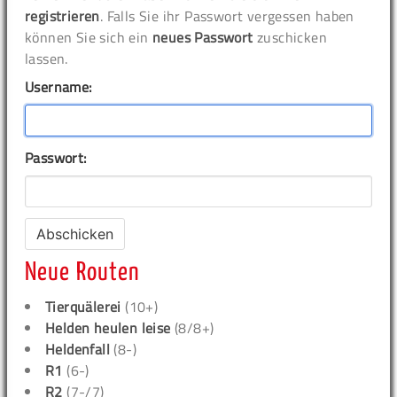
registrieren
. Falls Sie ihr Passwort vergessen haben
können Sie sich ein
neues Passwort
zuschicken
lassen.
Username:
Passwort:
Neue Routen
Tierquälerei
(10+)
Helden heulen leise
(8/8+)
Heldenfall
(8-)
R1
(6-)
R2
(7-/7)