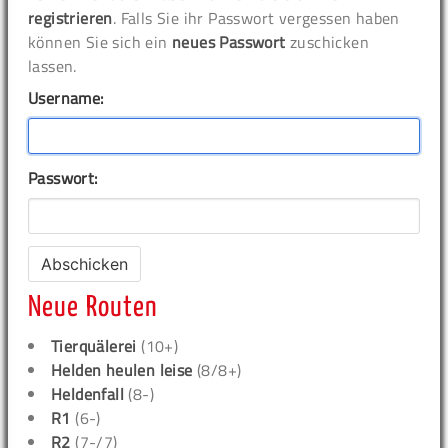
registrieren
. Falls Sie ihr Passwort vergessen haben
können Sie sich ein
neues Passwort
zuschicken
lassen.
Username:
Passwort:
Neue Routen
Tierquälerei
(10+)
Helden heulen leise
(8/8+)
Heldenfall
(8-)
R1
(6-)
R2
(7-/7)