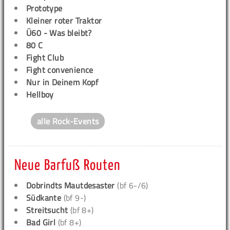
Prototype
Kleiner roter Traktor
Ü60 - Was bleibt?
80 C
Fight Club
Fight convenience
Nur in Deinem Kopf
Hellboy
alle Rock-Events
Neue Barfuß Routen
Dobrindts Mautdesaster
(bf 6-/6)
Südkante
(bf 9-)
Streitsucht
(bf 8+)
Bad Girl
(bf 8+)