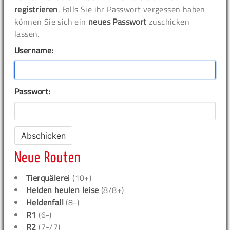
registrieren
. Falls Sie ihr Passwort vergessen haben
können Sie sich ein
neues Passwort
zuschicken
lassen.
Username:
Passwort:
Neue Routen
Tierquälerei
(10+)
Helden heulen leise
(8/8+)
Heldenfall
(8-)
R1
(6-)
R2
(7-/7)