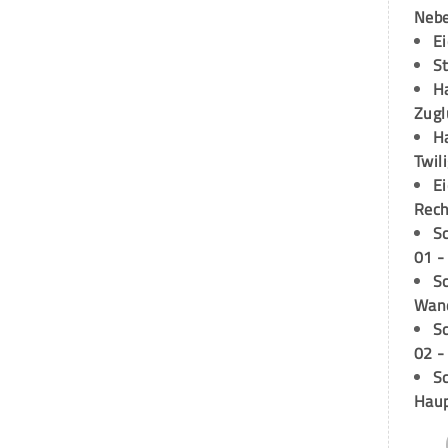
Neb
E
S
H
Zugl
H
Twil
E
Rech
S
01 -
Sc
Wand
S
02 -
Sc
Hau