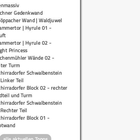
enmassiv
ichner Gedenkwand
töppacher Wand | Waldjuwel
ammertor | Hyrule 01 -
uft
ammertor | Hyrule 02 -
ight Princess
ichenmühler Wände 02 -
ter Turm
chirradorfer Schwalbenstein
 Linker Teil
hirradorfer Block 02 - rechter
teil und Turm
chirradorfer Schwalbenstein
 Rechter Teil
hirradorfer Block 01 -
ptwand
alle aktuellen Topos