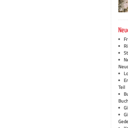
Neu
F
Ri
S
N
Neud
L
E
Teil
B
Buch
G
G
Ged