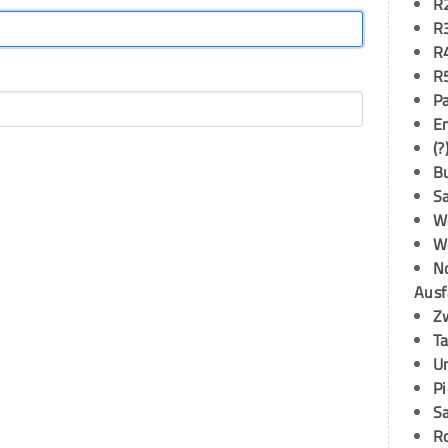
R
R
R
R
P
E
(?
B
S
W
W
N
Ausf
Z
T
U
P
S
R