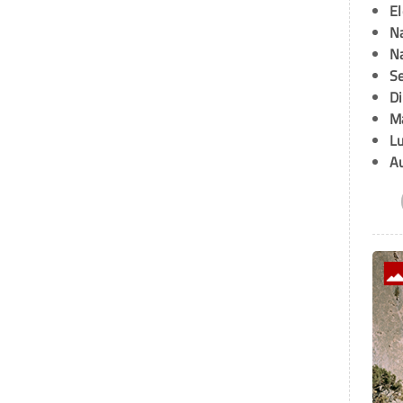
E
Na
Na
Se
D
M
L
A