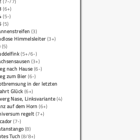
2
(7-/7)
3
(6+)
4
(5-)
5
(5)
annenstreifen
(3)
ndlose Himmelsleiter
(3+)
)
(5)
uddelfink
(5+/6-)
achsensausen
(3+)
eg nach Hause
(6-)
eg zum Bier
(6-)
otbremsung in der letzten
ahrt Glück
(6+)
werg Nase, Linksvariante
(4)
anz auf dem Horn
(6+)
niversum regelt
(7+)
icador
(7-)
atanstango
(8)
otes Tuch
(8/8+)