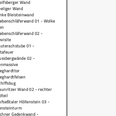
olfsberger Wand
eeliger Wand
inke Bleisteinwand
iebenschläferwand 01 - Wolke
en
iebenschläferwand 02 -
pvisite
auterachstube 01 -
tafeuer
ussbergwände 02 -
enmassive
ieghardttor
ieghardtfelsen
chiffsbug
aunritzer Wand 02 - rechter
teil
fseßtaler Höllenstein 03 -
ensteinturm
ichner Gedenkwand -