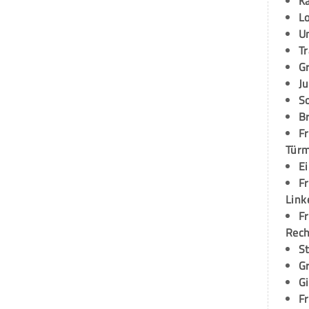
K
L
U
T
G
Ju
S
Br
Fr
Tür
E
Fr
Link
Fr
Rec
S
G
G
Fr