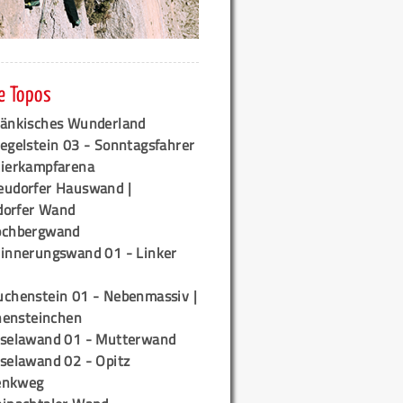
e Topos
ränkisches Wunderland
egelstein 03 - Sonntagsfahrer
tierkampfarena
eudorfer Hauswand |
orfer Wand
ochbergwand
rinnerungswand 01 - Linker
uchenstein 01 - Nebenmassiv |
ensteinchen
iselawand 01 - Mutterwand
iselawand 02 - Opitz
enkweg