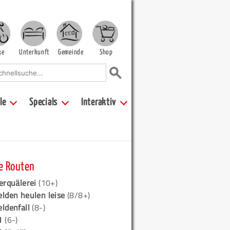
ke
Unterkunft
Gemeinde
Shop
le
Specials
Interaktiv
e Routen
erquälerei
(10+)
elden heulen leise
(8/8+)
eldenfall
(8-)
1
(6-)