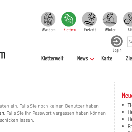
Wandern
Klettern
Freizeit
Winter
Bi
Login
Kletterwelt
News
Karte
Zie
Neu
Ti
aten ein. Falls Sie noch keinen Benutzer haben
H
ren
. Falls Sie ihr Passwort vergessen haben können
H
schicken lassen.
R