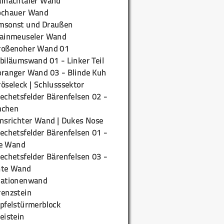
ainachtaler Wand
ochauer Wand
msonst und Draußen
rainmeuseler Wand
roßenoher Wand 01
biläumswand 01 - Linker Teil
oranger Wand 03 - Blinde Kuh
öseleck | Schlusssektor
echetsfelder Bärenfelsen 02 -
mchen
insrichter Wand | Dukes Nose
echetsfelder Bärenfelsen 01 -
e Wand
echetsfelder Bärenfelsen 03 -
hte Wand
tationenwand
renzstein
ipfelstürmerblock
eistein