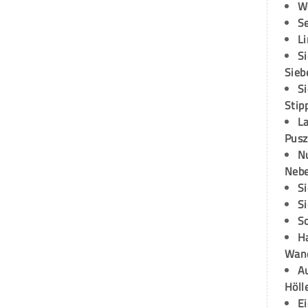
W
S
L
S
Sieb
S
Stip
L
Pusz
N
Neb
S
S
S
H
Wand
Au
Höll
E