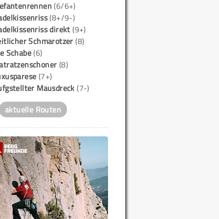
lefantenrennen
(6/6+)
delkissenriss
(8+/9-)
delkissenriss direkt
(9+)
itlicher Schmarotzer
(8)
ie Schabe
(6)
atratzenschoner
(8)
uxusparese
(7+)
ufgstellter Mausdreck
(7-)
aktuelle Routen