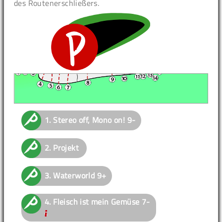
des Routenerschließers.
1.
Stereo off, Mono on!
9-
2.
Projekt
3.
Waterworld
9+
4.
Fleisch ist mein Gemüse
7-