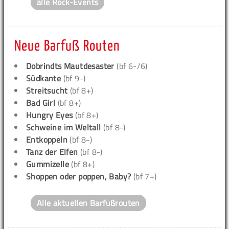
alle Rock-Events
Neue Barfuß Routen
Dobrindts Mautdesaster
(bf 6-/6)
Südkante
(bf 9-)
Streitsucht
(bf 8+)
Bad Girl
(bf 8+)
Hungry Eyes
(bf 8+)
Schweine im Weltall
(bf 8-)
Entkoppeln
(bf 8-)
Tanz der Elfen
(bf 8-)
Gummizelle
(bf 8+)
Shoppen oder poppen, Baby?
(bf 7+)
Alle aktuellen Barfußrouten