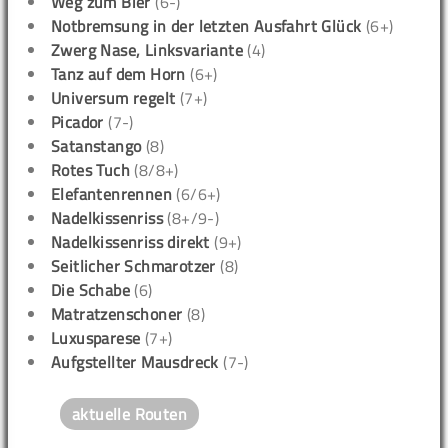
Weg zum Bier
(6-)
Notbremsung in der letzten Ausfahrt Glück
(6+)
Zwerg Nase, Linksvariante
(4)
Tanz auf dem Horn
(6+)
Universum regelt
(7+)
Picador
(7-)
Satanstango
(8)
Rotes Tuch
(8/8+)
Elefantenrennen
(6/6+)
Nadelkissenriss
(8+/9-)
Nadelkissenriss direkt
(9+)
Seitlicher Schmarotzer
(8)
Die Schabe
(6)
Matratzenschoner
(8)
Luxusparese
(7+)
Aufgstellter Mausdreck
(7-)
aktuelle Routen