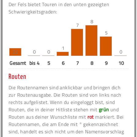
Der Fels bietet Touren in den unten gezeigten
Schwierigkeitsgraden:
8
7
5
1
0
0
0
22
Gesamt
bis 4
5
6
7
8
9
10
11
Routen
Die Routennamen sind anklickbar und bringen dich
zur Routenausgabe. Die Routen sind von links nach
rechts aufgelistet. Wenn du eingeloggt bist, sind
Routen, die in deiner Hitliste stehen mit
grün
und
Routen aus deiner Wunschliste mit
rot
markiert. Bei
Routennamen, die am Ende mit ° gekennzeichnet
sind, handelt es sich nicht um den Namensvorschlag