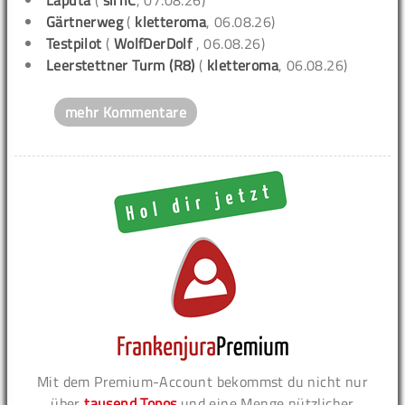
Gärtnerweg
(
kletteroma
, 06.08.26)
Testpilot
(
WolfDerDolf
, 06.08.26)
Leerstettner Turm (R8)
(
kletteroma
, 06.08.26)
mehr Kommentare
Mit dem Premium-Account bekommst du nicht nur
über
tausend Topos
und eine Menge nützlicher