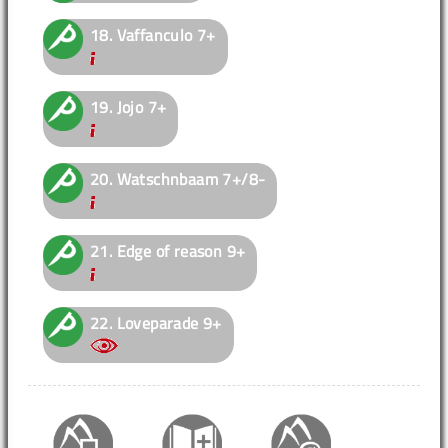
18.
Vaffanculo
7+
19.
Jojo
7+
20.
Watschnbaam
7+/8-
21.
Edge of reason
9+
22.
Loveparade
9+