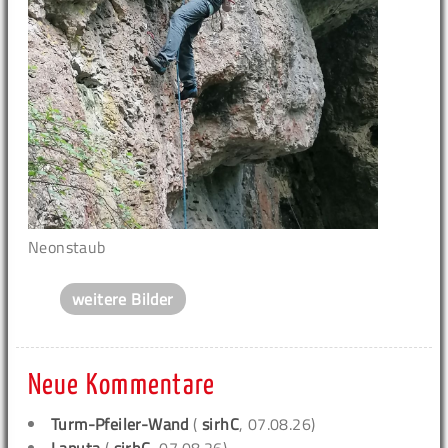
Neonstaub
weitere Bilder
Neue Kommentare
Turm-Pfeiler-Wand
(
sirhC
, 07.08.26)
Laputa
(
sirhC
, 07.08.26)