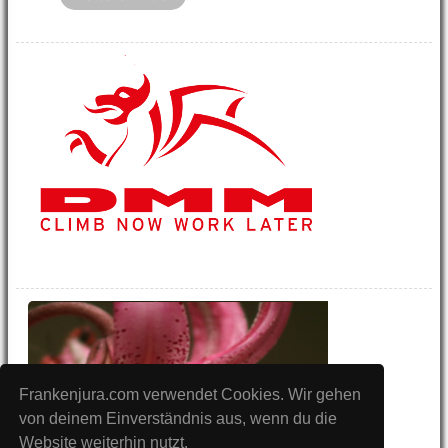
Frankenjura.com verwendet Cookies. Wir gehen
von deinem Einverständnis aus, wenn du die
Website weiterhin nutzt.