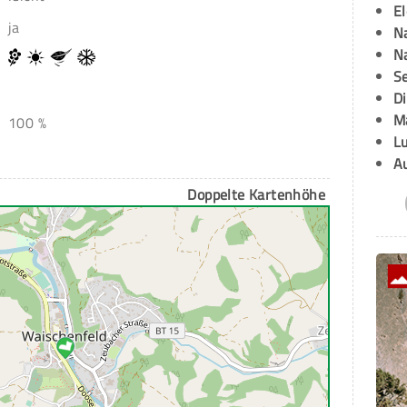
E
ja
Na
Na
Se
D
M
100 %
L
A
Doppelte Kartenhöhe