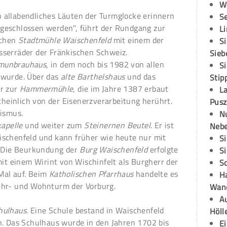
W
n allabendliches Läuten der Turmglocke erinnern
S
ch geschlossen werden", führt der Rundgang zur
L
ichen
Stadtmühle Waischenfeld
mit einem der
S
sserräder der Fränkischen Schweiz.
Sieb
munbrauhaus
, in dem noch bis 1982 von allen
S
 wurde. Über das
alte Barthelshaus
und das
Stip
er zur
Hammermühle
, die im Jahre 1387 erbaut
L
einlich von der Eisenerzverarbeitung herührt.
Pusz
rismus.
N
kapelle
und weiter zum
Steinernen Beutel
. Er ist
Neb
ischenfeld und kann früher wie heute nur mit
S
. Die Beurkundung der
Burg Waischenfeld
erfolgte
S
mit einem Wirint von Wischinfelt als Burgherr der
S
Mal auf. Beim
Katholischen Pfarrhaus
handelte es
H
ehr- und Wohnturm der Vorburg.
Wand
Au
hulhaus
. Eine Schule bestand in Waischenfeld
Höll
n. Das Schulhaus wurde in den Jahren 1702 bis
E