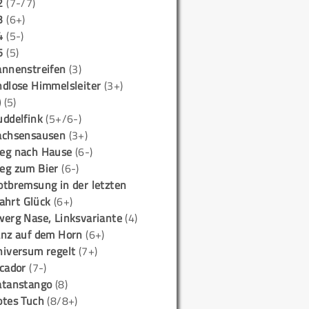
2
(7-/7)
3
(6+)
4
(5-)
5
(5)
annenstreifen
(3)
ndlose Himmelsleiter
(3+)
)
(5)
uddelfink
(5+/6-)
achsensausen
(3+)
eg nach Hause
(6-)
eg zum Bier
(6-)
otbremsung in der letzten
ahrt Glück
(6+)
werg Nase, Linksvariante
(4)
anz auf dem Horn
(6+)
niversum regelt
(7+)
icador
(7-)
atanstango
(8)
otes Tuch
(8/8+)