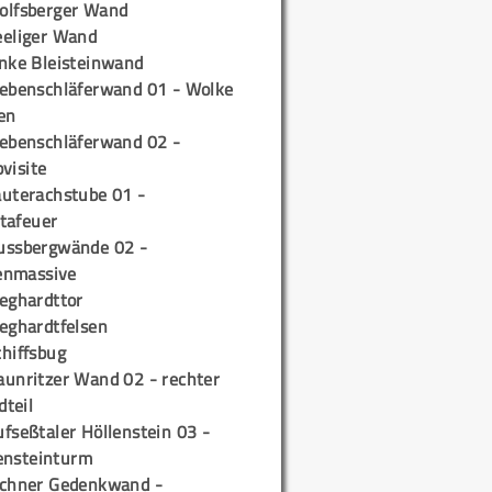
olfsberger Wand
eeliger Wand
inke Bleisteinwand
iebenschläferwand 01 - Wolke
en
iebenschläferwand 02 -
pvisite
auterachstube 01 -
tafeuer
ussbergwände 02 -
enmassive
ieghardttor
ieghardtfelsen
chiffsbug
aunritzer Wand 02 - rechter
teil
fseßtaler Höllenstein 03 -
ensteinturm
ichner Gedenkwand -