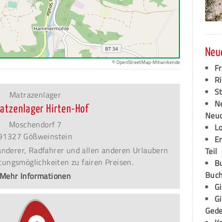
Neu
© OpenStreetMap-Mitwirkende
F
Ri
S
Matrazenlager
N
atzenlager Hirten-Hof
Neud
Moschendorf 7
L
91327 Gößweinstein
E
Wanderer, Radfahrer und allen anderen Urlaubern
Teil
ungsmöglichkeiten zu fairen Preisen.
B
Buch
Mehr Informationen
G
G
Ged