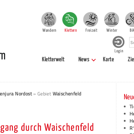
Wandern
Klettern
Freizeit
Winter
Bi
Login
Kletterwelt
News
Karte
Zie
enjura Nordost
» Gebiet
Waischenfeld
Neu
Ti
H
H
dgang durch Waischenfeld
R