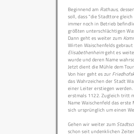
Beginnend am
Rathaus
, desse
soll, dass "die Stadttore glei
immer noch in Betrieb befindl
größten unterschlächtigen Wa
Dann geht es weiter zum
Kom
Wirten Waischenfelds gebraut
Elisabethenheim
geht es weit
wurde und deren Name wahrsch
Jetzt dient die Mühle dem Tou
Von hier geht es zur
Friedhofs
das Wahrzeichen der Stadt Wa
einer Leiter erstiegen werden
erstmals 1122. Zugleich tritt 
Name Waischenfeld das erste 
sich ursprünglich um einen W
Gehen wir weiter zum
Stadtsc
schon seit undenklichen Zeite