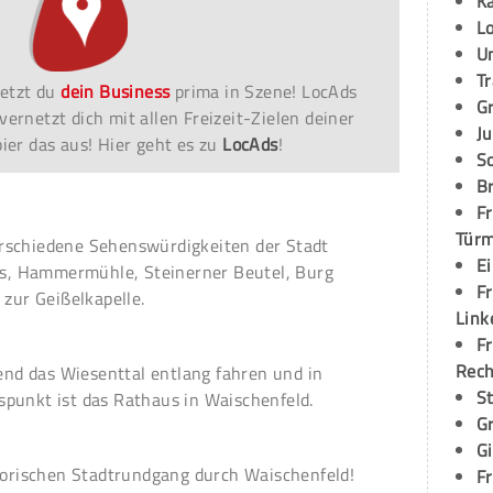
K
L
U
T
etzt du
dein Business
prima in Szene! LocAds
G
vernetzt dich mit allen Freizeit-Zielen deiner
Ju
er das aus! Hier geht es zu
LocAds
!
S
Br
Fr
Tür
rschiedene Sehenswürdigkeiten der Stadt
E
, Hammermühle, Steinerner Beutel, Burg
Fr
 zur Geißelkapelle.
Link
Fr
Rec
d das Wiesenttal entlang fahren und in
S
punkt ist das Rathaus in Waischenfeld.
G
G
storischen Stadtrundgang durch Waischenfeld!
Fr