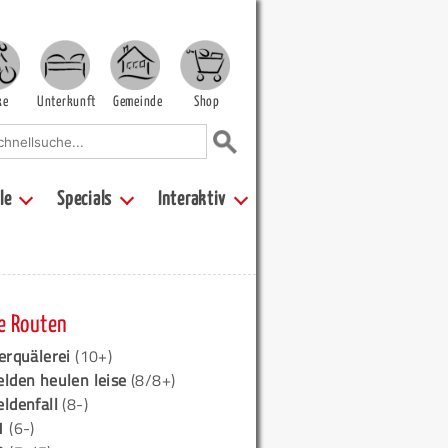
ke
Unterkunft
Gemeinde
Shop
le
Specials
Interaktiv
e Routen
erquälerei
(10+)
elden heulen leise
(8/8+)
eldenfall
(8-)
1
(6-)