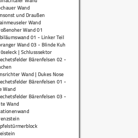
ainachtaler Wand
ochauer Wand
msonst und Draußen
rainmeuseler Wand
roßenoher Wand 01
biläumswand 01 - Linker Teil
oranger Wand 03 - Blinde Kuh
öseleck | Schlusssektor
echetsfelder Bärenfelsen 02 -
mchen
insrichter Wand | Dukes Nose
echetsfelder Bärenfelsen 01 -
e Wand
echetsfelder Bärenfelsen 03 -
hte Wand
tationenwand
renzstein
ipfelstürmerblock
eistein