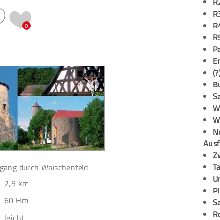
R
R
R
0
R
P
E
(?
B
S
W
W
N
Ausf
Z
T
gang durch Waischenfeld
U
2,5 km
P
60 Hm
S
R
leicht