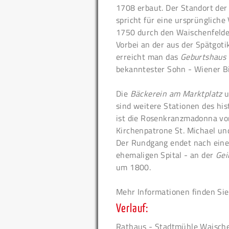
1708 erbaut. Der Standort de
spricht für eine ursprünglich
1750 durch den Waischenfelde
Vorbei an der aus der Spätgo
erreicht man das
Geburtshaus 
bekanntester Sohn - Wiener Bis
Die
Bäckerein am Marktplatz
u
sind weitere Stationen des his
ist die Rosenkranzmadonna vor
Kirchenpatrone St. Michael und
Der Rundgang endet nach ein
ehemaligen Spital - an der
Gei
um 1800.
Mehr Informationen finden Si
Verlauf:
Rathaus - Stadtmühle Waisch