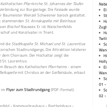
r
Katholischen Pfarrkirche St. Johannes der Täufer
Neb
e Verbindung zur Burganlage. Die Fassade wurde
E
r Baumeister Wenzel Schwesner barock gestaltet.
S
tik stammenden
St. Annakapelle mit Beinhaus
H
von Bischof Nauseas
. Er ist Waischenfelds
Zugl
chof und Konzilvater in Trient.
H
Twil
nd die
Stadtkapelle St. Michael und St. Laurentius
Sc
torischen Stadtrundgangs. Die Attraktion letzterer
Wand
 dem Chorraum. Der Hochaltar zeigt die
H
 St. Laurentius.
Holl
em Besuch des
Katholischen Pfarrheims
- einem
E
ßelkapelle
mit Christus an der Geißelsäule, erbaut
Wan
S
01 -
e im
Flyer zum Stadtrundgang
(PDF-Format).
S
02 -
enfeld - Kommunbrauhaus - Barthelshaus -