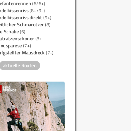
lefantenrennen
(6/6+)
delkissenriss
(8+/9-)
delkissenriss direkt
(9+)
itlicher Schmarotzer
(8)
ie Schabe
(6)
atratzenschoner
(8)
uxusparese
(7+)
ufgstellter Mausdreck
(7-)
aktuelle Routen