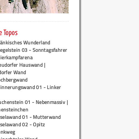
e Topos
ränkisches Wunderland
egelstein 03 - Sonntagsfahrer
tierkampfarena
eudorfer Hauswand |
orfer Wand
ochbergwand
rinnerungswand 01 - Linker
uchenstein 01 - Nebenmassiv |
ensteinchen
iselawand 01 - Mutterwand
iselawand 02 - Opitz
enkweg