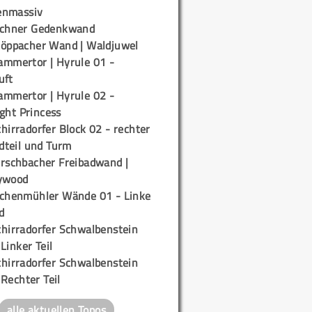
enmassiv
ichner Gedenkwand
töppacher Wand | Waldjuwel
ammertor | Hyrule 01 -
uft
ammertor | Hyrule 02 -
ight Princess
hirradorfer Block 02 - rechter
teil und Turm
irschbacher Freibadwand |
ywood
ichenmühler Wände 01 - Linke
d
chirradorfer Schwalbenstein
 Linker Teil
chirradorfer Schwalbenstein
 Rechter Teil
alle aktuellen Topos