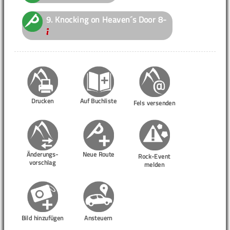
9.
Knocking on Heaven´s Door
8-
Drucken
Auf Buchliste
Fels versenden
Änderungs-
Neue Route
Rock-Event
vorschlag
melden
Bild hinzufügen
Ansteuern