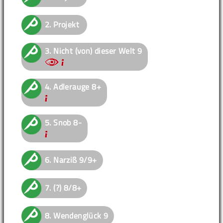
2.
Projekt
3.
Nicht (von) dieser Welt
9
4.
Adlerauge
8+
5.
Snob
8-
6.
Narziß
9/9+
7.
(?)
8/8+
8.
Wendenglück
9