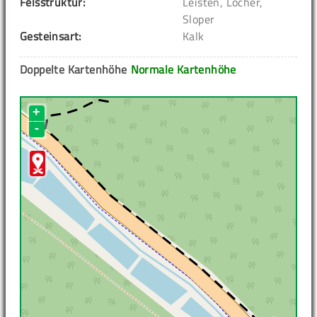
Felsstruktur:
Leisten, Löcher,
Sloper
Gesteinsart:
Kalk
Doppelte Kartenhöhe
Normale Kartenhöhe
+
-