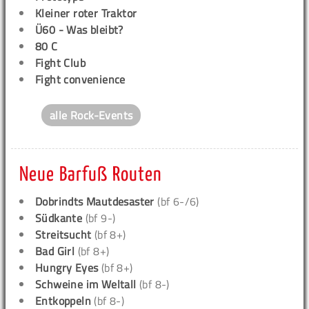
Kleiner roter Traktor
Ü60 - Was bleibt?
80 C
Fight Club
Fight convenience
alle Rock-Events
Neue Barfuß Routen
Dobrindts Mautdesaster
(bf 6-/6)
Südkante
(bf 9-)
Streitsucht
(bf 8+)
Bad Girl
(bf 8+)
Hungry Eyes
(bf 8+)
Schweine im Weltall
(bf 8-)
Entkoppeln
(bf 8-)