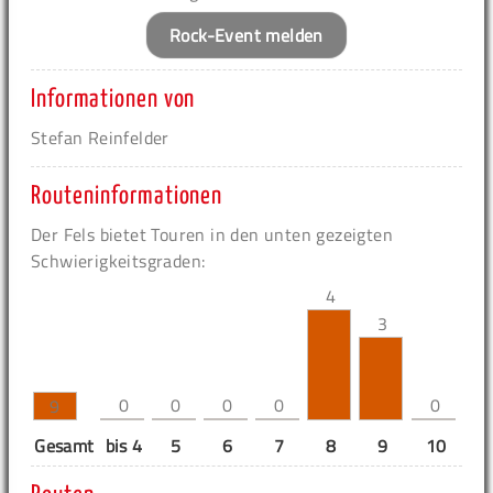
Rock-Event melden
Informationen von
Stefan Reinfelder
Routeninformationen
Der Fels bietet Touren in den unten gezeigten
Schwierigkeitsgraden:
4
3
0
0
0
0
0
9
Gesamt
bis 4
5
6
7
8
9
10
11