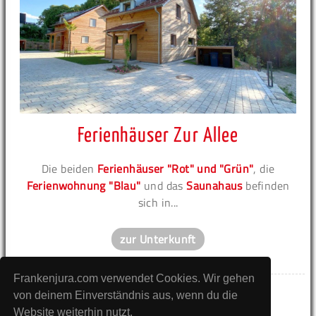
Ferienhäuser Zur Allee
Die beiden
Ferienhäuser "Rot" und "Grün"
, die
Ferienwohnung "Blau"
und das
Saunahaus
befinden
sich in...
zur Unterkunft
Frankenjura.com verwendet Cookies. Wir gehen
von deinem Einverständnis aus, wenn du die
Neuen Fels anlegen!
Website weiterhin nutzt.