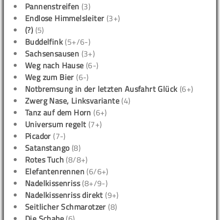
Pannenstreifen
(3)
Endlose Himmelsleiter
(3+)
(?)
(5)
Buddelfink
(5+/6-)
Sachsensausen
(3+)
Weg nach Hause
(6-)
Weg zum Bier
(6-)
Notbremsung in der letzten Ausfahrt Glück
(6+)
Zwerg Nase, Linksvariante
(4)
Tanz auf dem Horn
(6+)
Universum regelt
(7+)
Picador
(7-)
Satanstango
(8)
Rotes Tuch
(8/8+)
Elefantenrennen
(6/6+)
Nadelkissenriss
(8+/9-)
Nadelkissenriss direkt
(9+)
Seitlicher Schmarotzer
(8)
Die Schabe
(6)