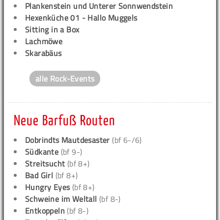
Plankenstein und Unterer Sonnwendstein
Hexenküche 01 - Hallo Muggels
Sitting in a Box
Lachmöwe
Skarabäus
alle Rock-Events
Neue Barfuß Routen
Dobrindts Mautdesaster
(bf 6-/6)
Südkante
(bf 9-)
Streitsucht
(bf 8+)
Bad Girl
(bf 8+)
Hungry Eyes
(bf 8+)
Schweine im Weltall
(bf 8-)
Entkoppeln
(bf 8-)