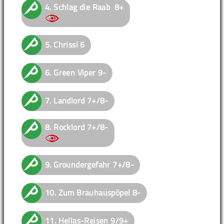
4.
Schlag die Raab
8+
5.
Chrissi
6
6.
Green Viper
9-
7.
Landlord
7+/8-
8.
Rocklord
7+/8-
9.
Groundergefahr
7+/8-
10.
Zum Brauhauspöpel
8-
11.
Hellas-Reisen
9/9+