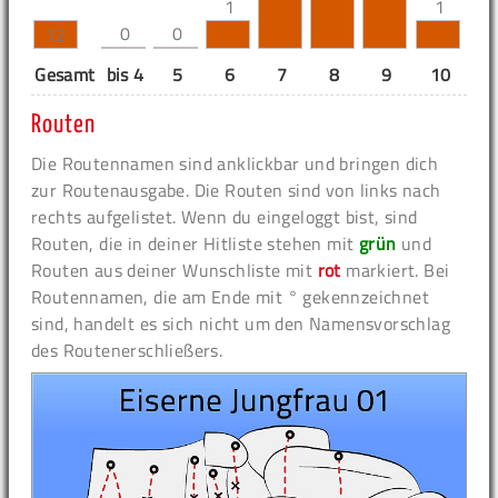
1
1
0
0
12
Gesamt
bis 4
5
6
7
8
9
10
11
Routen
Die Routennamen sind anklickbar und bringen dich
zur Routenausgabe. Die Routen sind von links nach
rechts aufgelistet. Wenn du eingeloggt bist, sind
Routen, die in deiner Hitliste stehen mit
grün
und
Routen aus deiner Wunschliste mit
rot
markiert. Bei
Routennamen, die am Ende mit ° gekennzeichnet
sind, handelt es sich nicht um den Namensvorschlag
des Routenerschließers.