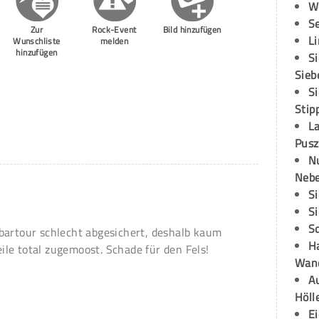
W
S
Zur
Rock-Event
Bild hinzufügen
L
Wunschliste
melden
hinzufügen
S
Sieb
S
Stip
L
Pusz
N
Neb
S
S
S
bartour schlecht abgesichert, deshalb kaum
H
le total zugemoost. Schade für den Fels!
Wand
Au
Höll
E