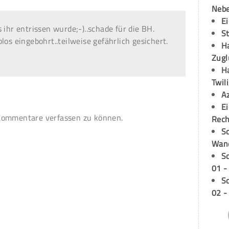
Neb
E
 ihr entrissen wurde;-)..schade für die BH.
S
los eingebohrt..teilweise gefährlich gesichert.
H
Zugl
H
Twil
A
E
ommentare verfassen zu können.
Rech
Sc
Wand
S
01 -
S
02 -