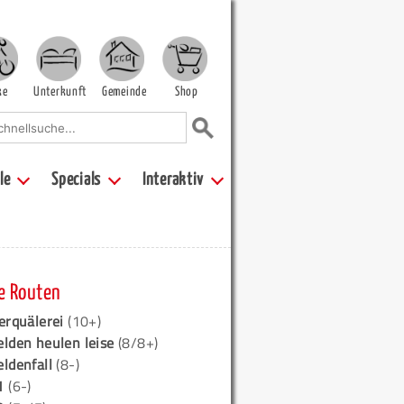
ke
Unterkunft
Gemeinde
Shop
le
Specials
Interaktiv
e Routen
erquälerei
(10+)
elden heulen leise
(8/8+)
eldenfall
(8-)
1
(6-)