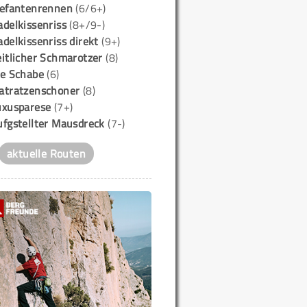
lefantenrennen
(6/6+)
delkissenriss
(8+/9-)
delkissenriss direkt
(9+)
itlicher Schmarotzer
(8)
ie Schabe
(6)
atratzenschoner
(8)
uxusparese
(7+)
ufgstellter Mausdreck
(7-)
aktuelle Routen