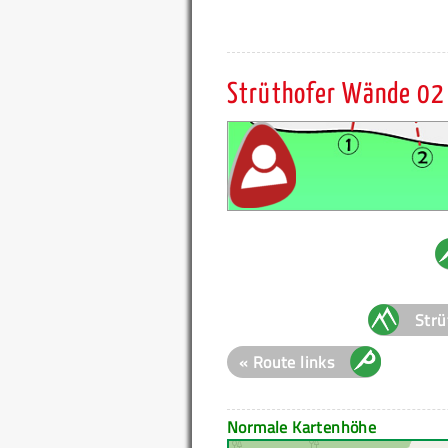
Strüthofer Wände 02 
Strü
« Route links
Normale Kartenhöhe