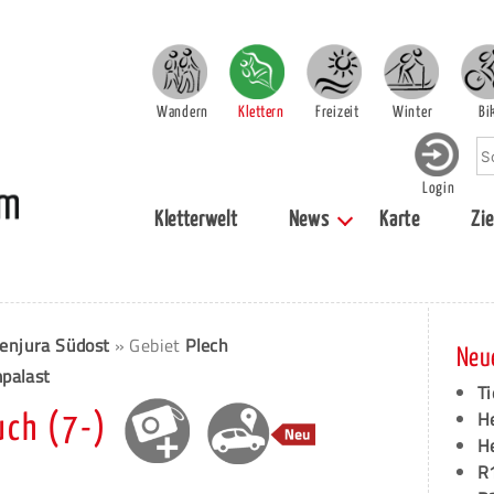
Wandern
Klettern
Freizeit
Winter
Bi
Login
Kletterwelt
News
Karte
Zie
enjura Südost
» Gebiet
Plech
Neu
mpalast
Ti
H
ch (7-)
H
R