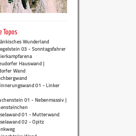
e Topos
ränkisches Wunderland
egelstein 03 - Sonntagsfahrer
tierkampfarena
eudorfer Hauswand |
orfer Wand
ochbergwand
rinnerungswand 01 - Linker
uchenstein 01 - Nebenmassiv |
ensteinchen
iselawand 01 - Mutterwand
iselawand 02 - Opitz
enkweg