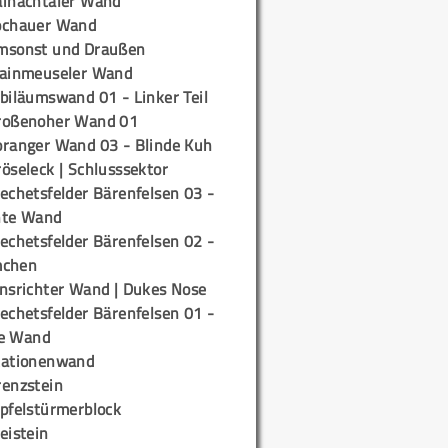
ainachtaler Wand
ochauer Wand
msonst und Draußen
rainmeuseler Wand
biläumswand 01 - Linker Teil
roßenoher Wand 01
oranger Wand 03 - Blinde Kuh
öseleck | Schlusssektor
echetsfelder Bärenfelsen 03 -
hte Wand
echetsfelder Bärenfelsen 02 -
mchen
insrichter Wand | Dukes Nose
echetsfelder Bärenfelsen 01 -
e Wand
tationenwand
renzstein
ipfelstürmerblock
eistein