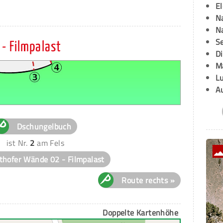
E
Na
Na
Se
- Filmpalast
D
M
L
A
Dschungelbuch
ist Nr.
2
am Fels
thofer Wände 02 - Filmpalast
Route rechts »
Doppelte Kartenhöhe