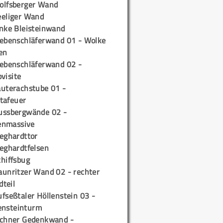
olfsberger Wand
eeliger Wand
inke Bleisteinwand
iebenschläferwand 01 - Wolke
en
iebenschläferwand 02 -
pvisite
auterachstube 01 -
tafeuer
ussbergwände 02 -
enmassive
ieghardttor
ieghardtfelsen
chiffsbug
aunritzer Wand 02 - rechter
teil
fseßtaler Höllenstein 03 -
ensteinturm
ichner Gedenkwand -