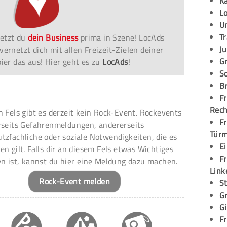
K
L
U
T
etzt du
dein Business
prima in Szene! LocAds
Ju
vernetzt dich mit allen Freizeit-Zielen deiner
G
er das aus! Hier geht es zu
LocAds
!
S
Br
Fr
Rec
n Fels gibt es derzeit kein Rock-Event. Rockevents
Fr
rseits Gefahrenmeldungen, andererseits
Tür
tzfachliche oder soziale Notwendigkeiten, die es
E
en gilt. Falls dir an diesem Fels etwas Wichtiges
Fr
en ist, kannst du hier eine Meldung dazu machen.
Link
Rock-Event melden
S
G
G
Fr