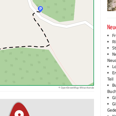
Neu
F
Ri
S
N
Neud
L
E
Teil
B
© OpenStreetMap-Mitwirkende
Buch
G
G
Ged