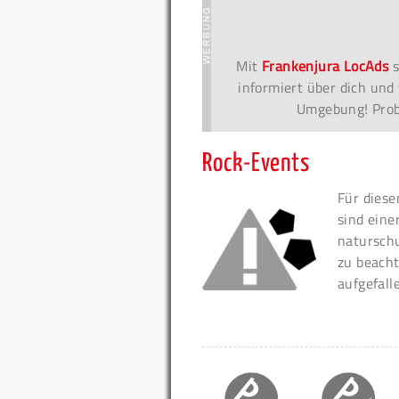
Mit
Frankenjura LocAds
s
informiert über dich und 
Umgebung! Probi
Rock-Events
Für diese
sind eine
naturschu
zu beacht
aufgefall