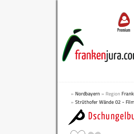
Premium
»
Nordbayern
» Region
Frank
»
Strüthofer Wände 02 - Fil
Dschungelbu