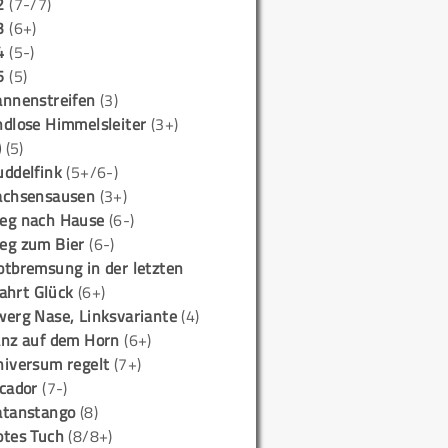
2
(7-/7)
3
(6+)
4
(5-)
5
(5)
annenstreifen
(3)
ndlose Himmelsleiter
(3+)
)
(5)
uddelfink
(5+/6-)
achsensausen
(3+)
eg nach Hause
(6-)
eg zum Bier
(6-)
otbremsung in der letzten
ahrt Glück
(6+)
werg Nase, Linksvariante
(4)
anz auf dem Horn
(6+)
niversum regelt
(7+)
icador
(7-)
atanstango
(8)
otes Tuch
(8/8+)