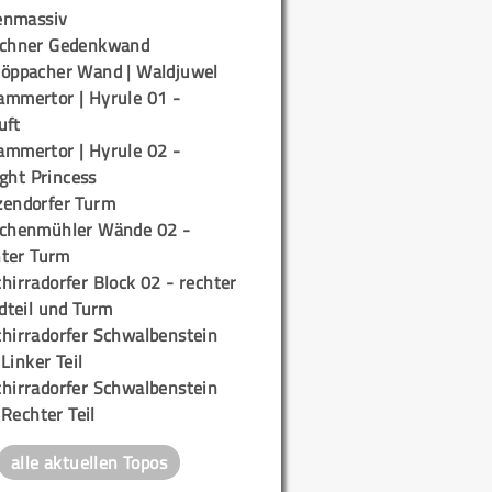
enmassiv
ichner Gedenkwand
töppacher Wand | Waldjuwel
ammertor | Hyrule 01 -
uft
ammertor | Hyrule 02 -
ight Princess
zendorfer Turm
ichenmühler Wände 02 -
ter Turm
hirradorfer Block 02 - rechter
teil und Turm
chirradorfer Schwalbenstein
 Linker Teil
chirradorfer Schwalbenstein
 Rechter Teil
alle aktuellen Topos