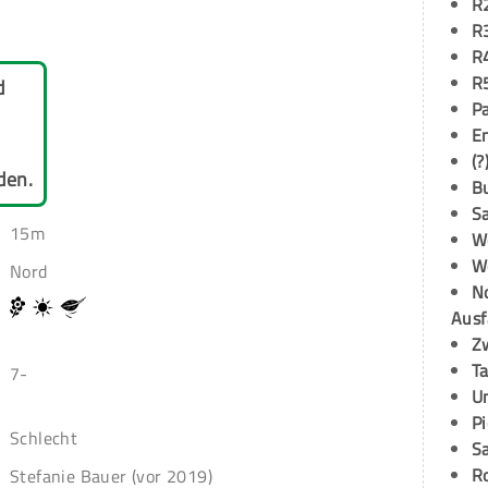
R
R
R
R
d
P
E
(?
den.
B
S
15m
W
W
Nord
N
Ausf
Z
T
7-
U
P
Schlecht
S
R
Stefanie Bauer (vor 2019)