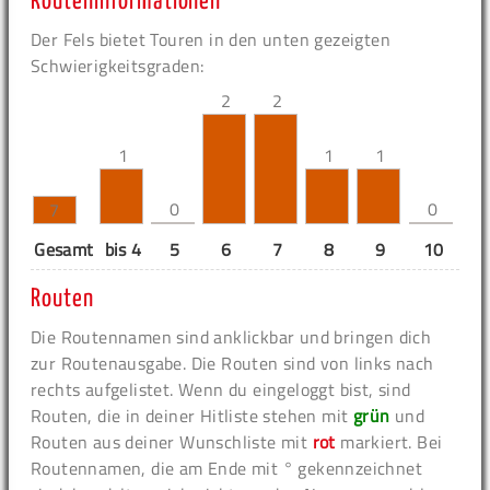
Routeninformationen
Der Fels bietet Touren in den unten gezeigten
Schwierigkeitsgraden:
2
2
1
1
1
0
0
7
Gesamt
bis 4
5
6
7
8
9
10
11
Routen
Die Routennamen sind anklickbar und bringen dich
zur Routenausgabe. Die Routen sind von links nach
rechts aufgelistet. Wenn du eingeloggt bist, sind
Routen, die in deiner Hitliste stehen mit
grün
und
Routen aus deiner Wunschliste mit
rot
markiert. Bei
Routennamen, die am Ende mit ° gekennzeichnet