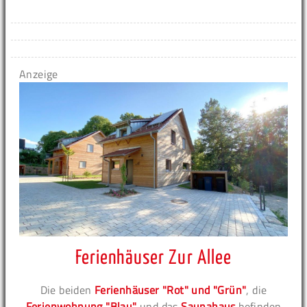
Anzeige
Ferienhäuser Zur Allee
Die beiden
Ferienhäuser "Rot" und "Grün"
, die
Ferienwohnung "Blau"
und das
Saunahaus
befinden