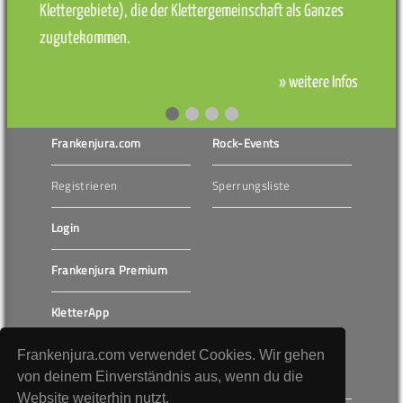
Klettergebiete), die der Klettergemeinschaft als Ganzes
zugutekommen.
» weitere Infos
Frankenjura.com
Rock-Events
Registrieren
Sperrungsliste
Login
Frankenjura Premium
KletterApp
Frankenjura.com verwendet Cookies. Wir gehen
Bergfreunde.de
Klettern Trubachtal
von deinem Einverständnis aus, wenn du die
Website weiterhin nutzt.