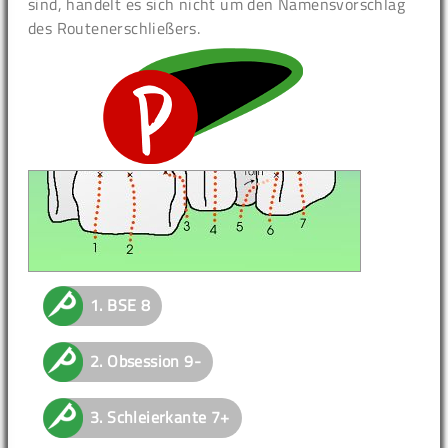
sind, handelt es sich nicht um den Namensvorschlag
des Routenerschließers.
1.
BSE
8
2.
Obsession
9-
3.
Schleierkante
7+