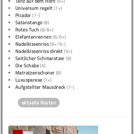
Tanz auf dem Horn
(6+)
Universum regelt
(7+)
Picador
(7-)
Satanstango
(8)
Rotes Tuch
(8/8+)
Elefantenrennen
(6/6+)
Nadelkissenriss
(8+/9-)
Nadelkissenriss direkt
(9+)
Seitlicher Schmarotzer
(8)
Die Schabe
(6)
Matratzenschoner
(8)
Luxusparese
(7+)
Aufgstellter Mausdreck
(7-)
aktuelle Routen