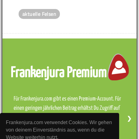
aktuelle Felsen
Frankenjura Premium
Für Frankenjura.com gibt es einen Premium-Account. Für
einen geringen jährlichen Beitrag erhältst Du Zugriff auf
alle Topos, eine praktische KletterApp und viele
❮
❯
Frankenjura.com verwendet Cookies. Wir gehen
Funktionen mehr. Darüber hinaus unterstützt Du
von deinem Einverständnis aus, wenn du die
Frankenjura.com bei der Entwicklung von freien
Website weiterhin nutzt.