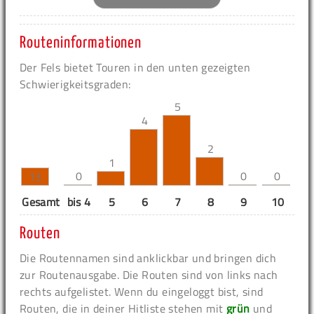
Routeninformationen
Der Fels bietet Touren in den unten gezeigten
Schwierigkeitsgraden:
5
4
2
1
0
0
0
13
Gesamt
bis 4
5
6
7
8
9
10
11
Routen
Die Routennamen sind anklickbar und bringen dich
zur Routenausgabe. Die Routen sind von links nach
rechts aufgelistet. Wenn du eingeloggt bist, sind
Routen, die in deiner Hitliste stehen mit
grün
und