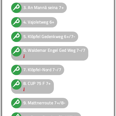
3.
An Mannä seina
7+
4.
Vajoletweg
6+
5.
Klöpfel Gedenkweg
6+/7-
6.
Waldemar Engel Ged Weg
7-/7
7.
Klöpfel-Nord
7-/7
8.
CUP 75 F
7+
9.
Mattnerroute
7+/8-