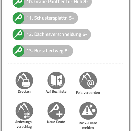
10.
Graue Panther für Hilli
8-
11.
Schustersplattn
5+
12.
Dächlesverschneidung
6-
13.
Borschertweg
8-
Drucken
Auf Buchliste
Fels versenden
Änderungs-
Neue Route
Rock-Event
vorschlag
melden