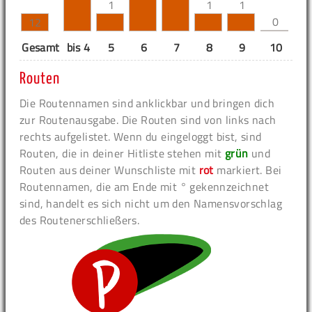
1
1
1
0
12
Gesamt
bis 4
5
6
7
8
9
10
11
Routen
Die Routennamen sind anklickbar und bringen dich
zur Routenausgabe. Die Routen sind von links nach
rechts aufgelistet. Wenn du eingeloggt bist, sind
Routen, die in deiner Hitliste stehen mit
grün
und
Routen aus deiner Wunschliste mit
rot
markiert. Bei
Routennamen, die am Ende mit ° gekennzeichnet
sind, handelt es sich nicht um den Namensvorschlag
des Routenerschließers.