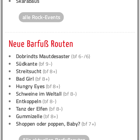
Skarabäus
alle Rock-Events
Neue Barfuß Routen
Dobrindts Mautdesaster
(bf 6-/6)
Südkante
(bf 9-)
Streitsucht
(bf 8+)
Bad Girl
(bf 8+)
Hungry Eyes
(bf 8+)
Schweine im Weltall
(bf 8-)
Entkoppeln
(bf 8-)
Tanz der Elfen
(bf 8-)
Gummizelle
(bf 8+)
Shoppen oder poppen, Baby?
(bf 7+)
Alle aktuellen Barfußrouten