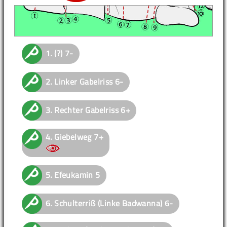
1.
(?)
7-
2.
Linker Gabelriss
6-
3.
Rechter Gabelriss
6+
4.
Giebelweg
7+
5.
Efeukamin
5
6.
Schulterriß (Linke Badwanna)
6-