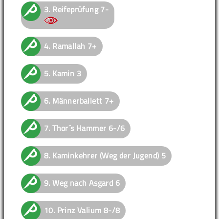
3.
Reifeprüfung
7-
4.
Ramallah
7+
5.
Kamin
3
6.
Männerballett
7+
7.
Thor´s Hammer
6-/6
8.
Kaminkehrer (Weg der Jugend)
5
9.
Weg nach Asgard
6
10.
Prinz Valium
8-/8