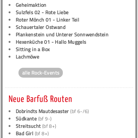
Geheimaktion
Sulzfels 02 - Rote Liebe
Roter Mönch 01 - Linker Teil
Schauertaler Ostwand
Plankenstein und Unterer Sonnwendstein
Hexenküche 01 - Hallo Muggels
Sitting in a Box
Lachmöwe
alle Rock-Events
Neue Barfuß Routen
Dobrindts Mautdesaster
(bf 6-/6)
Südkante
(bf 9-)
Streitsucht
(bf 8+)
Bad Girl
(bf 8+)