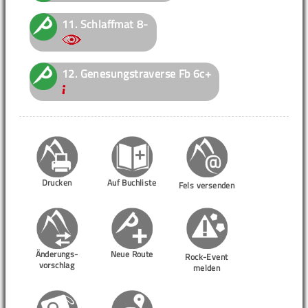
11.
Schlaffmat
8-
12.
Genesungstraverse
Fb 6c+
Drucken
Auf Buchliste
Fels versenden
Änderungs-
Neue Route
Rock-Event
vorschlag
melden