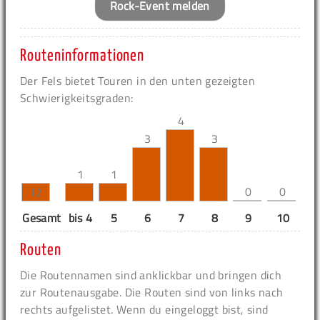
Rock-Event melden
Routeninformationen
Der Fels bietet Touren in den unten gezeigten
Schwierigkeitsgraden:
4
3
3
1
1
0
0
12
Gesamt
bis 4
5
6
7
8
9
10
11
Routen
Die Routennamen sind anklickbar und bringen dich
zur Routenausgabe. Die Routen sind von links nach
rechts aufgelistet. Wenn du eingeloggt bist, sind