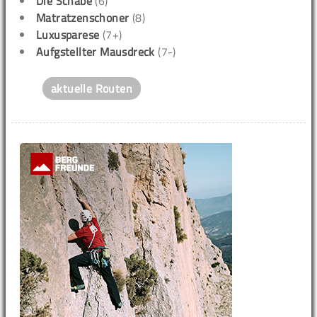
Die Schabe
(6)
Matratzenschoner
(8)
Luxusparese
(7+)
Aufgstellter Mausdreck
(7-)
aktuelle Routen