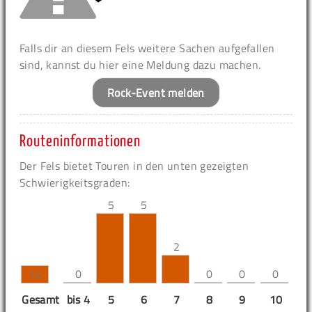
Falls dir an diesem Fels weitere Sachen aufgefallen
sind, kannst du hier eine Meldung dazu machen.
Rock-Event melden
Routeninformationen
Der Fels bietet Touren in den unten gezeigten
Schwierigkeitsgraden:
5
5
2
0
0
0
0
12
Gesamt
bis 4
5
6
7
8
9
10
11