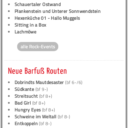
Schauertaler Ostwand
Plankenstein und Unterer Sonnwendstein
Hexenküche 01 - Hallo Muggels
Sitting in a Box
Lachmöwe
alle Rock-Events
Neue Barfuß Routen
Dobrindts Mautdesaster
(bf 6-/6)
Südkante
(bf 9-)
Streitsucht
(bf 8+)
Bad Girl
(bf 8+)
Hungry Eyes
(bf 8+)
Schweine im Weltall
(bf 8-)
Entkoppeln
(bf 8-)