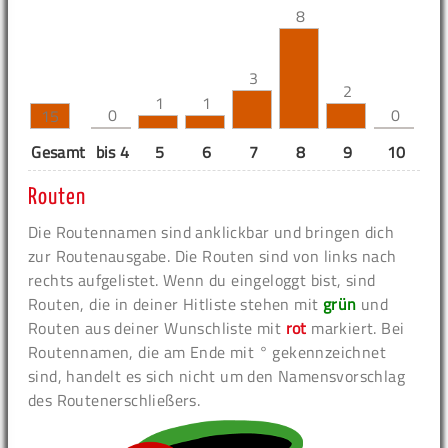
8
3
2
1
1
0
0
15
Gesamt
bis 4
5
6
7
8
9
10
11
Routen
Die Routennamen sind anklickbar und bringen dich
zur Routenausgabe. Die Routen sind von links nach
rechts aufgelistet. Wenn du eingeloggt bist, sind
Routen, die in deiner Hitliste stehen mit
grün
und
Routen aus deiner Wunschliste mit
rot
markiert. Bei
Routennamen, die am Ende mit ° gekennzeichnet
sind, handelt es sich nicht um den Namensvorschlag
des Routenerschließers.