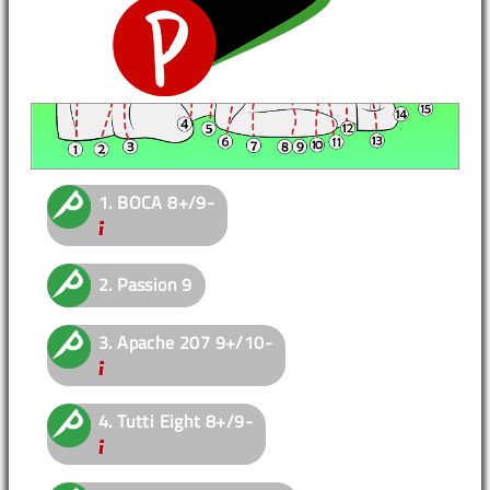
1.
BOCA
8+/9-
2.
Passion
9
3.
Apache 207
9+/10-
4.
Tutti Eight
8+/9-