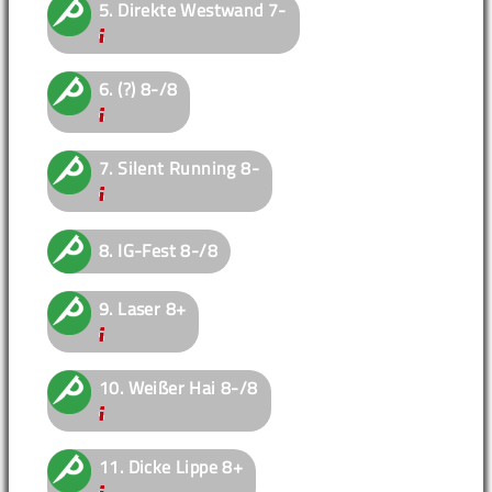
5.
Direkte Westwand
7-
6.
(?)
8-/8
7.
Silent Running
8-
8.
IG-Fest
8-/8
9.
Laser
8+
10.
Weißer Hai
8-/8
11.
Dicke Lippe
8+