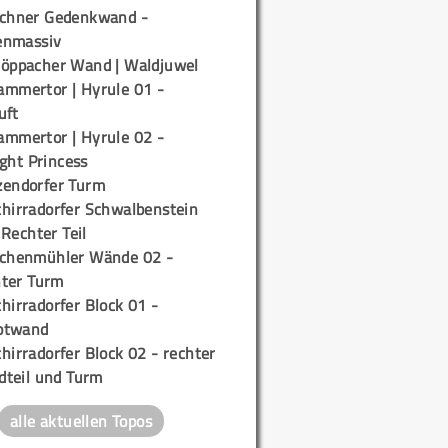
ichner Gedenkwand -
enmassiv
töppacher Wand | Waldjuwel
ammertor | Hyrule 01 -
uft
ammertor | Hyrule 02 -
ight Princess
zendorfer Turm
chirradorfer Schwalbenstein
 Rechter Teil
ichenmühler Wände 02 -
ter Turm
hirradorfer Block 01 -
ptwand
hirradorfer Block 02 - rechter
teil und Turm
alle aktuellen Topos