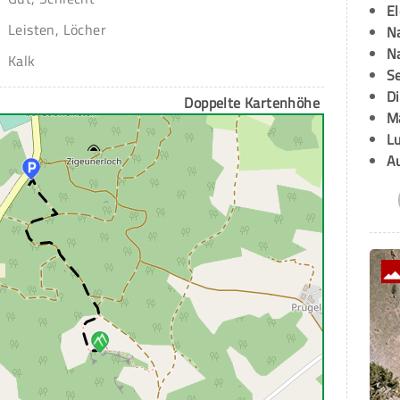
E
Leisten, Löcher
Na
Na
Kalk
Se
D
Doppelte Kartenhöhe
M
L
A