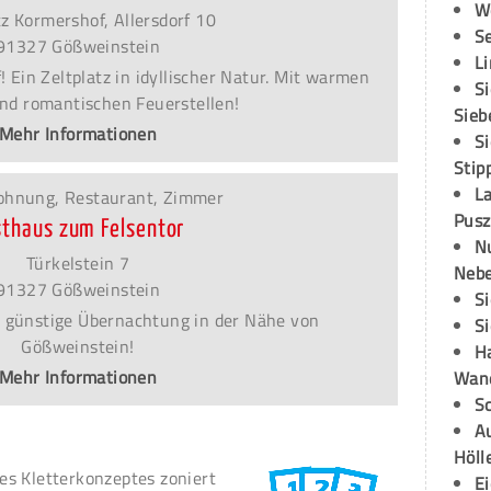
W
tz Kormershof, Allersdorf 10
S
91327 Gößweinstein
L
 Ein Zeltplatz in idyllischer Natur. Mit warmen
S
nd romantischen Feuerstellen!
Sieb
Mehr Informationen
S
Stip
L
ohnung, Restaurant, Zimmer
Pusz
sthaus zum Felsentor
N
Türkelstein 7
Neb
91327 Gößweinstein
S
 günstige Übernachtung in der Nähe von
S
Gößweinstein!
H
Mehr Informationen
Wand
S
Au
Höll
s Kletterkonzeptes zoniert
E