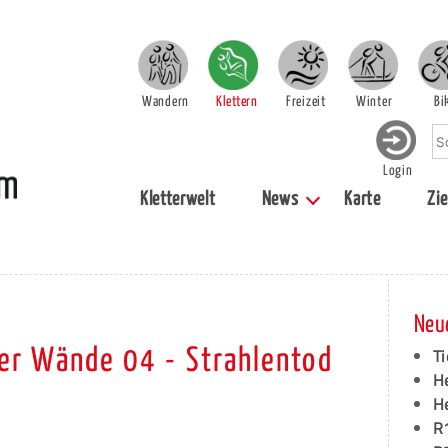
Wandern
Klettern
Freizeit
Winter
Bi
Login
Kletterwelt
News
Karte
Zie
Neu
Ti
er Wände 04 - Strahlentod
H
H
R