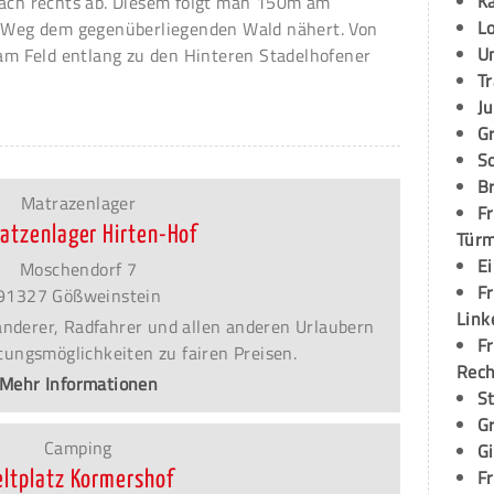
K
nach rechts ab. Diesem folgt man 150m am
L
r Weg dem gegenüberliegenden Wald nähert. Von
U
 am Feld entlang zu den Hinteren Stadelhofener
T
Ju
G
S
Br
Matrazenlager
Fr
atzenlager Hirten-Hof
Tür
E
Moschendorf 7
Fr
91327 Gößweinstein
Link
Wanderer, Radfahrer und allen anderen Urlaubern
Fr
ungsmöglichkeiten zu fairen Preisen.
Rec
Mehr Informationen
S
G
Camping
G
Fr
eltplatz Kormershof