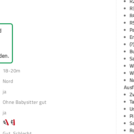
R
R
R
R
P
d
E
(?
B
den.
S
W
18-20m
W
N
Nord
Ausf
ja
Z
T
Ohne Babysitter gut
U
ja
P
S
R
Gut, Schlecht