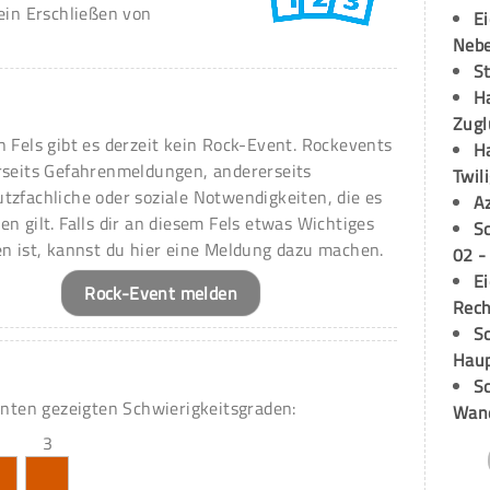
ein Erschließen von
E
Neb
S
H
Zugl
n Fels gibt es derzeit kein Rock-Event. Rockevents
H
rseits Gefahrenmeldungen, andererseits
Twil
tzfachliche oder soziale Notwendigkeiten, die es
A
en gilt. Falls dir an diesem Fels etwas Wichtiges
S
en ist, kannst du hier eine Meldung dazu machen.
02 -
E
Rock-Event melden
Rech
Sc
Hau
Sc
unten gezeigten Schwierigkeitsgraden:
Wand
3
3