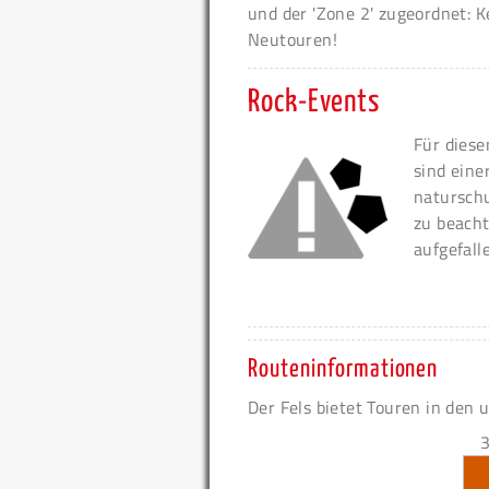
und der 'Zone 2' zugeordnet: K
Neutouren!
Rock-Events
Für diese
sind eine
naturschu
zu beacht
aufgefall
Routeninformationen
Der Fels bietet Touren in den 