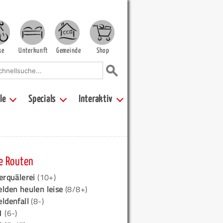
ke
Unterkunft
Gemeinde
Shop
le
Specials
Interaktiv
e Routen
erquälerei
(10+)
elden heulen leise
(8/8+)
eldenfall
(8-)
1
(6-)