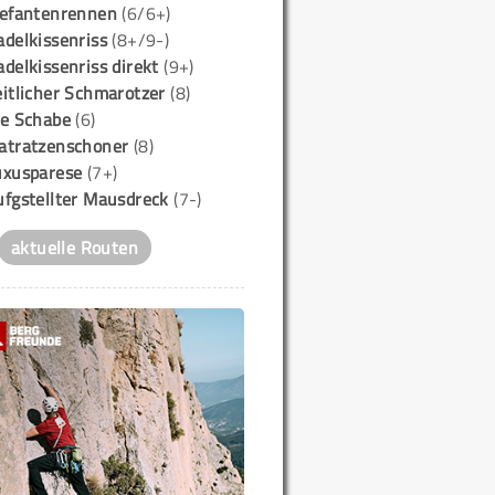
lefantenrennen
(6/6+)
delkissenriss
(8+/9-)
delkissenriss direkt
(9+)
itlicher Schmarotzer
(8)
ie Schabe
(6)
atratzenschoner
(8)
uxusparese
(7+)
ufgstellter Mausdreck
(7-)
aktuelle Routen