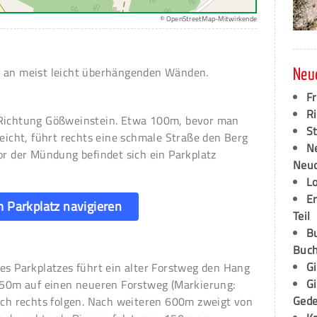
© OpenStreetMap-Mitwirkende
n an meist leicht überhängenden Wänden.
Neu
F
Ri
 Richtung Gößweinstein. Etwa 100m, bevor man
S
reicht, führt rechts eine schmale Straße den Berg
N
or der Mündung befindet sich ein Parkplatz
Neud
L
E
 Parkplatz navigieren
Teil
B
Buch
G
es Parkplatzes führt ein alter Forstweg den Hang
G
 150m auf einen neueren Forstweg (Markierung:
Ged
nach rechts folgen. Nach weiteren 600m zweigt von