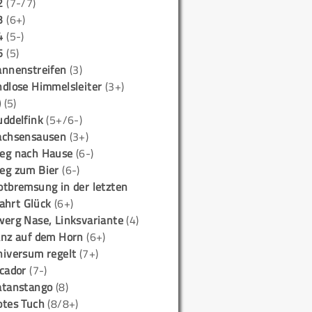
2
(7-/7)
3
(6+)
4
(5-)
5
(5)
annenstreifen
(3)
ndlose Himmelsleiter
(3+)
)
(5)
uddelfink
(5+/6-)
achsensausen
(3+)
eg nach Hause
(6-)
eg zum Bier
(6-)
otbremsung in der letzten
ahrt Glück
(6+)
werg Nase, Linksvariante
(4)
anz auf dem Horn
(6+)
niversum regelt
(7+)
icador
(7-)
atanstango
(8)
otes Tuch
(8/8+)