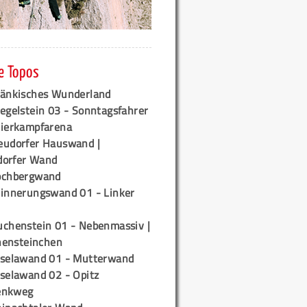
e Topos
ränkisches Wunderland
egelstein 03 - Sonntagsfahrer
tierkampfarena
eudorfer Hauswand |
orfer Wand
ochbergwand
rinnerungswand 01 - Linker
uchenstein 01 - Nebenmassiv |
ensteinchen
iselawand 01 - Mutterwand
iselawand 02 - Opitz
enkweg