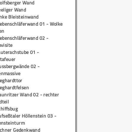
olfsberger Wand
eeliger Wand
inke Bleisteinwand
iebenschläferwand 01 - Wolke
en
iebenschläferwand 02 -
pvisite
auterachstube 01 -
tafeuer
ussbergwände 02 -
enmassive
ieghardttor
ieghardtfelsen
aunritzer Wand 02 - rechter
teil
chiffsbug
fseßtaler Höllenstein 03 -
ensteinturm
ichner Gedenkwand