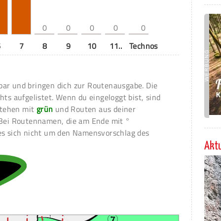
0
0
0
0
0
6
7
8
9
10
11..
Technos
ar und bringen dich zur Routenausgabe. Die
hts aufgelistet. Wenn du eingeloggt bist, sind
 stehen mit
grün
und Routen aus deiner
Bei Routennamen, die am Ende mit °
es sich nicht um den Namensvorschlag des
Aktu