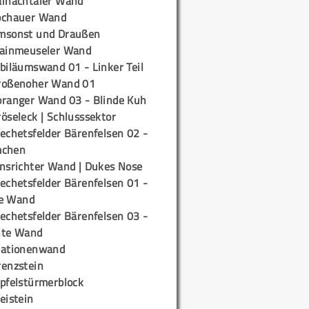
ainachtaler Wand
ochauer Wand
msonst und Draußen
rainmeuseler Wand
biläumswand 01 - Linker Teil
roßenoher Wand 01
oranger Wand 03 - Blinde Kuh
öseleck | Schlusssektor
echetsfelder Bärenfelsen 02 -
mchen
insrichter Wand | Dukes Nose
echetsfelder Bärenfelsen 01 -
e Wand
echetsfelder Bärenfelsen 03 -
hte Wand
tationenwand
renzstein
ipfelstürmerblock
eistein