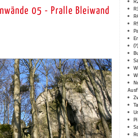
R
R
inwände 05 - Pralle Bleiwand
R
R
P
E
(?
B
S
W
W
N
Ausf
Z
T
U
P
S
R