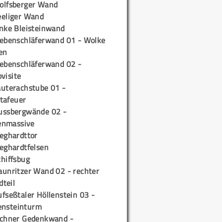
olfsberger Wand
eeliger Wand
inke Bleisteinwand
iebenschläferwand 01 - Wolke
en
iebenschläferwand 02 -
pvisite
auterachstube 01 -
tafeuer
ussbergwände 02 -
enmassive
ieghardttor
ieghardtfelsen
chiffsbug
aunritzer Wand 02 - rechter
teil
fseßtaler Höllenstein 03 -
ensteinturm
ichner Gedenkwand -