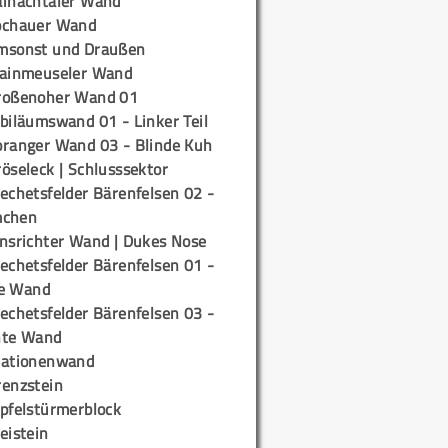
ainachtaler Wand
ochauer Wand
msonst und Draußen
rainmeuseler Wand
roßenoher Wand 01
biläumswand 01 - Linker Teil
oranger Wand 03 - Blinde Kuh
öseleck | Schlusssektor
echetsfelder Bärenfelsen 02 -
mchen
insrichter Wand | Dukes Nose
echetsfelder Bärenfelsen 01 -
e Wand
echetsfelder Bärenfelsen 03 -
hte Wand
tationenwand
renzstein
ipfelstürmerblock
eistein