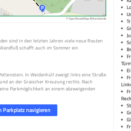
K
L
U
© OpenStreetMap-Mitwirkende
T
G
Ju
den sind in den letzten Jahren viele neue Routen
S
Wandfuß schafft auch im Sommer ein
Br
Fr
Tür
E
ottenstein. In Weidenhüll zweigt links eine Straße
Fr
 und an der Graischer Kreuzung rechts. Nach
Link
 eine Parkmöglichkeit an einem abzweigenden
Fr
Rec
S
 Parkplatz navigieren
G
G
Fr