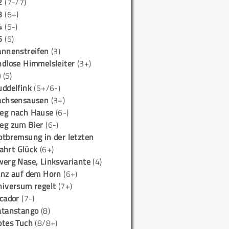
2
(7-/7)
3
(6+)
4
(5-)
5
(5)
annenstreifen
(3)
ndlose Himmelsleiter
(3+)
)
(5)
uddelfink
(5+/6-)
achsensausen
(3+)
eg nach Hause
(6-)
eg zum Bier
(6-)
otbremsung in der letzten
ahrt Glück
(6+)
werg Nase, Linksvariante
(4)
anz auf dem Horn
(6+)
niversum regelt
(7+)
icador
(7-)
atanstango
(8)
otes Tuch
(8/8+)