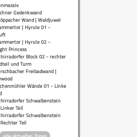
enmassiv
ichner Gedenkwand
töppacher Wand | Waldjuwel
ammertor | Hyrule 01 -
uft
ammertor | Hyrule 02 -
ight Princess
hirradorfer Block 02 - rechter
teil und Turm
irschbacher Freibadwand |
ywood
ichenmühler Wände 01 - Linke
d
chirradorfer Schwalbenstein
 Linker Teil
chirradorfer Schwalbenstein
 Rechter Teil
alle aktuellen Topos