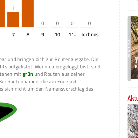
1
0
0
0
0
6
7
8
9
10
11..
Technos
ar und bringen dich zur Routenausgabe. Die
hts aufgelistet. Wenn du eingeloggt bist, sind
 stehen mit
grün
und Routen aus deiner
Bei Routennamen, die am Ende mit °
es sich nicht um den Namensvorschlag des
Aktu