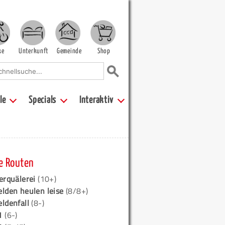
ke
Unterkunft
Gemeinde
Shop
le
Specials
Interaktiv
e Routen
erquälerei
(10+)
elden heulen leise
(8/8+)
eldenfall
(8-)
1
(6-)