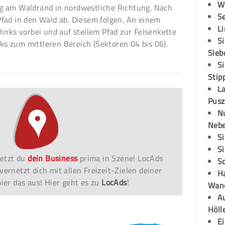
W
g am Waldrand in nordwestliche Richtung. Nach
S
fad in den Wald ab. Diesem folgen. An einem
L
inks vorbei und auf steilem Pfad zur Felsenkette
S
nks zum mittleren Bereich (Sektoren 04 bis 06).
Sieb
S
Stip
L
Pusz
N
Neb
S
S
etzt du
dein Business
prima in Szene! LocAds
S
vernetzt dich mit allen Freizeit-Zielen deiner
H
er das aus! Hier geht es zu
LocAds
!
Wand
Au
Höll
E