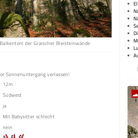
E
Na
Na
Se
D
M
 Balkentoni der Graischer Bleisteinwände
L
A
vor Sonnenuntergang verlassen!
12m
Südwest
ja
Mit Babysitter schlecht
nein