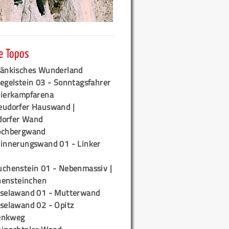
e Topos
ränkisches Wunderland
egelstein 03 - Sonntagsfahrer
tierkampfarena
eudorfer Hauswand |
orfer Wand
ochbergwand
rinnerungswand 01 - Linker
uchenstein 01 - Nebenmassiv |
ensteinchen
iselawand 01 - Mutterwand
iselawand 02 - Opitz
enkweg