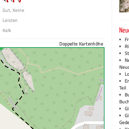
Gut, Keine
Leisten
Kalk
Neu
F
Doppelte Kartenhöhe
Ri
S
N
Neud
L
E
Teil
B
Buch
G
G
Ged