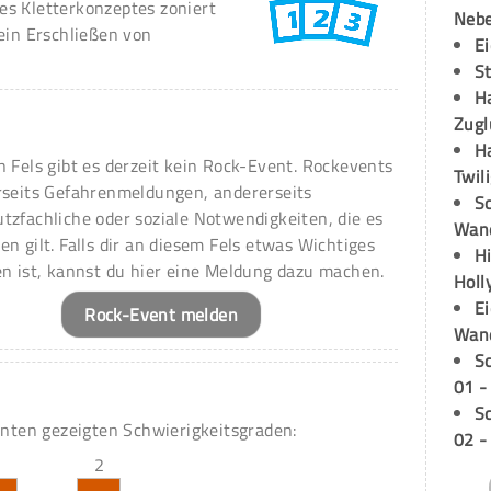
s Kletterkonzeptes zoniert
Neb
ein Erschließen von
E
S
H
Zugl
H
n Fels gibt es derzeit kein Rock-Event. Rockevents
Twil
rseits Gefahrenmeldungen, andererseits
Sc
tzfachliche oder soziale Notwendigkeiten, die es
Wand
en gilt. Falls dir an diesem Fels etwas Wichtiges
H
en ist, kannst du hier eine Meldung dazu machen.
Holl
E
Rock-Event melden
Wan
S
01 -
S
unten gezeigten Schwierigkeitsgraden:
02 -
2
2