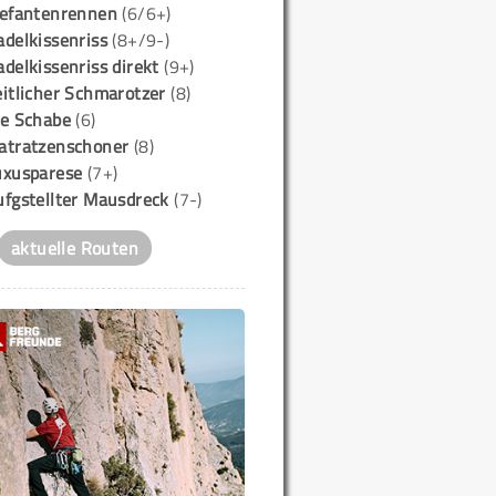
lefantenrennen
(6/6+)
delkissenriss
(8+/9-)
delkissenriss direkt
(9+)
itlicher Schmarotzer
(8)
ie Schabe
(6)
atratzenschoner
(8)
uxusparese
(7+)
ufgstellter Mausdreck
(7-)
aktuelle Routen