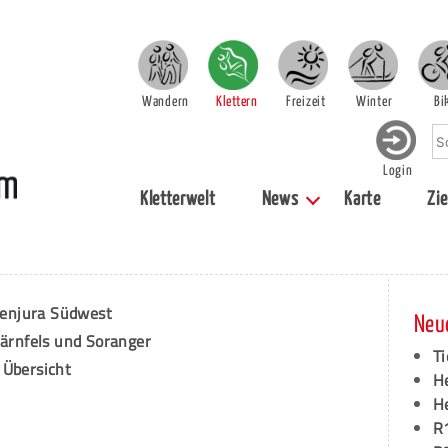
Wandern
Klettern
Freizeit
Winter
Bi
Login
Kletterwelt
News
Karte
Zie
enjura Südwest
Neu
Bärnfels und Soranger
Ti
 Übersicht
H
H
R