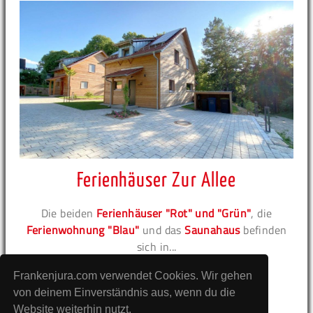
Ferienhäuser Zur Allee
Die beiden
Ferienhäuser "Rot" und "Grün"
, die
Ferienwohnung "Blau"
und das
Saunahaus
befinden
sich in...
Frankenjura.com verwendet Cookies. Wir gehen
zur Unterkunft
von deinem Einverständnis aus, wenn du die
Website weiterhin nutzt.