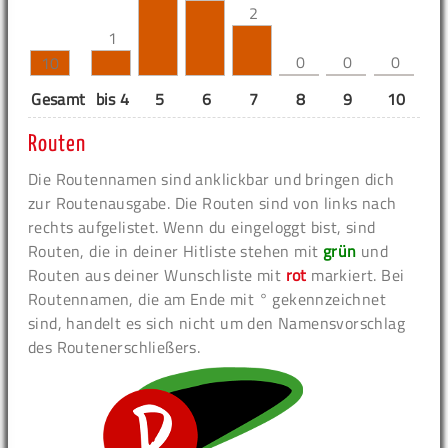
2
1
0
0
0
10
Gesamt
bis 4
5
6
7
8
9
10
11
Routen
Die Routennamen sind anklickbar und bringen dich
zur Routenausgabe. Die Routen sind von links nach
rechts aufgelistet. Wenn du eingeloggt bist, sind
Routen, die in deiner Hitliste stehen mit
grün
und
Routen aus deiner Wunschliste mit
rot
markiert. Bei
Routennamen, die am Ende mit ° gekennzeichnet
sind, handelt es sich nicht um den Namensvorschlag
des Routenerschließers.