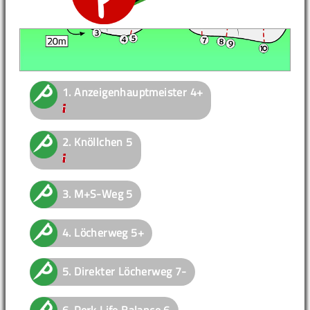
1.
Anzeigenhauptmeister
4+
2.
Knöllchen
5
3.
M+S-Weg
5
4.
Löcherweg
5+
5.
Direkter Löcherweg
7-
6.
Pork Life Balance
6