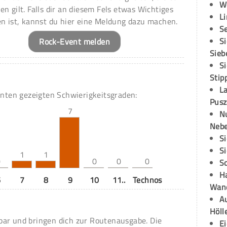
W
en gilt. Falls dir an diesem Fels etwas Wichtiges
L
en ist, kannst du hier eine Meldung dazu machen.
S
S
Rock-Event melden
Sieb
S
Stip
L
unten gezeigten Schwierigkeitsgraden:
Pusz
7
N
Neb
S
S
1
1
0
0
0
0
S
H
6
7
8
9
10
11..
Technos
Wand
Au
Höll
ar und bringen dich zur Routenausgabe. Die
E