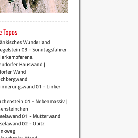
e Topos
ränkisches Wunderland
egelstein 03 - Sonntagsfahrer
tierkampfarena
eudorfer Hauswand |
orfer Wand
ochbergwand
rinnerungswand 01 - Linker
uchenstein 01 - Nebenmassiv |
ensteinchen
iselawand 01 - Mutterwand
iselawand 02 - Opitz
enkweg