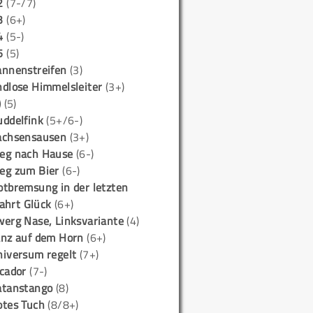
2
(7-/7)
3
(6+)
4
(5-)
5
(5)
annenstreifen
(3)
ndlose Himmelsleiter
(3+)
)
(5)
uddelfink
(5+/6-)
achsensausen
(3+)
eg nach Hause
(6-)
eg zum Bier
(6-)
otbremsung in der letzten
ahrt Glück
(6+)
werg Nase, Linksvariante
(4)
anz auf dem Horn
(6+)
niversum regelt
(7+)
icador
(7-)
atanstango
(8)
otes Tuch
(8/8+)