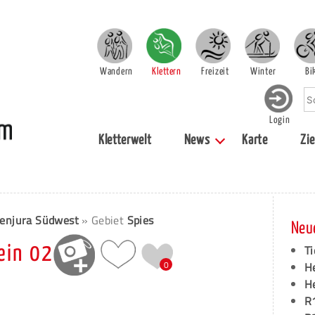
Wandern
Klettern
Freizeit
Winter
Bi
Login
Kletterwelt
News
Karte
Zie
enjura Südwest
» Gebiet
Spies
Neu
Ti
ein 02
0
H
H
R