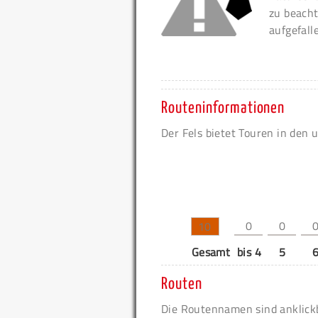
zu beacht
aufgefall
Routeninformationen
Der Fels bietet Touren in den 
0
0
10
Gesamt
bis 4
5
Routen
Die Routennamen sind anklickb