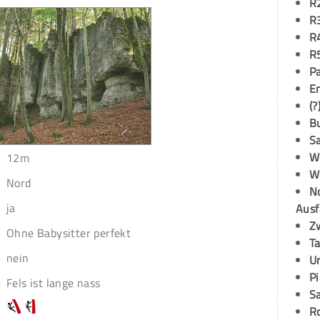
R
R
R
R
P
E
(?
B
S
W
12m
W
Nord
N
ja
Ausf
Z
Ohne Babysitter perfekt
T
nein
U
P
Fels ist lange nass
S
R