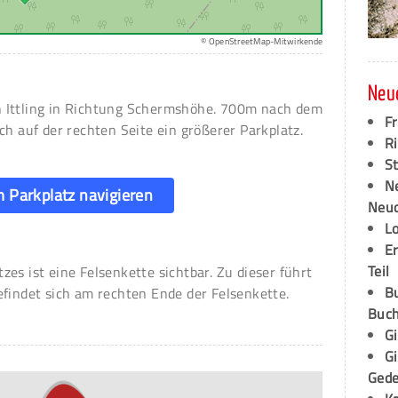
© OpenStreetMap-Mitwirkende
Neu
 Ittling in Richtung Schermshöhe. 700m nach dem
F
ch auf der rechten Seite ein größerer Parkplatz.
Ri
S
N
 Parkplatz navigieren
Neud
L
E
Teil
es ist eine Felsenkette sichtbar. Zu dieser führt
B
efindet sich am rechten Ende der Felsenkette.
Buch
G
G
Ged