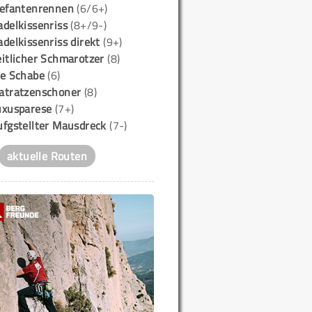
lefantenrennen
(6/6+)
delkissenriss
(8+/9-)
delkissenriss direkt
(9+)
itlicher Schmarotzer
(8)
ie Schabe
(6)
atratzenschoner
(8)
uxusparese
(7+)
ufgstellter Mausdreck
(7-)
aktuelle Routen