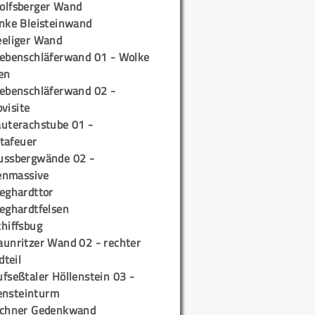
olfsberger Wand
inke Bleisteinwand
eeliger Wand
iebenschläferwand 01 - Wolke
en
iebenschläferwand 02 -
pvisite
auterachstube 01 -
tafeuer
ussbergwände 02 -
enmassive
ieghardttor
ieghardtfelsen
chiffsbug
aunritzer Wand 02 - rechter
teil
fseßtaler Höllenstein 03 -
ensteinturm
ichner Gedenkwand