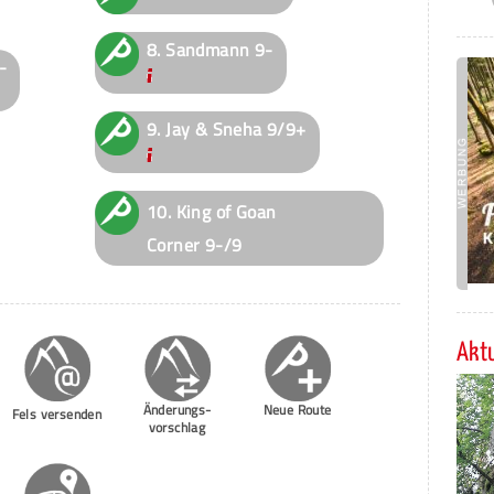
8.
Sandmann
9-
-
9.
Jay & Sneha
9/9+
10.
King of Goan
Corner
9-/9
Aktu
Änderungs-
Neue Route
Fels versenden
vorschlag