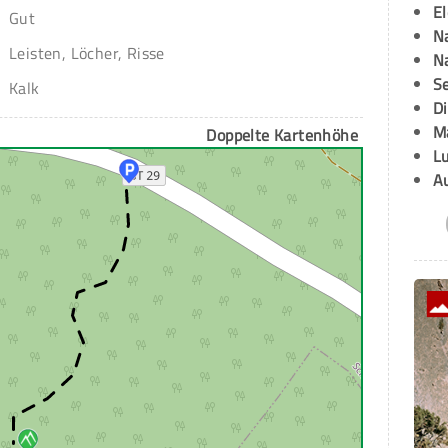
E
Gut
Na
Leisten, Löcher, Risse
Na
Se
Kalk
D
M
Doppelte Kartenhöhe
L
A