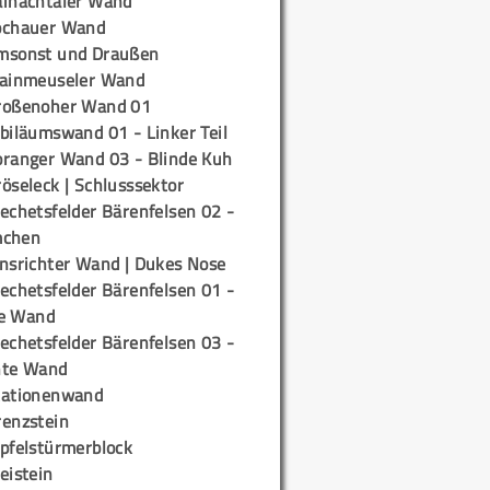
ainachtaler Wand
ochauer Wand
msonst und Draußen
rainmeuseler Wand
roßenoher Wand 01
biläumswand 01 - Linker Teil
oranger Wand 03 - Blinde Kuh
öseleck | Schlusssektor
echetsfelder Bärenfelsen 02 -
mchen
insrichter Wand | Dukes Nose
echetsfelder Bärenfelsen 01 -
e Wand
echetsfelder Bärenfelsen 03 -
hte Wand
tationenwand
renzstein
ipfelstürmerblock
eistein