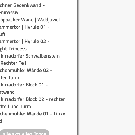
ichner Gedenkwand -
enmassiv
töppacher Wand | Waldjuwel
ammertor | Hyrule 01 -
uft
ammertor | Hyrule 02 -
ight Princess
chirradorfer Schwalbenstein
 Rechter Teil
ichenmühler Wände 02 -
ter Turm
hirradorfer Block 01 -
ptwand
hirradorfer Block 02 - rechter
teil und Turm
ichenmühler Wände 01 - Linke
d
alle aktuellen Topos