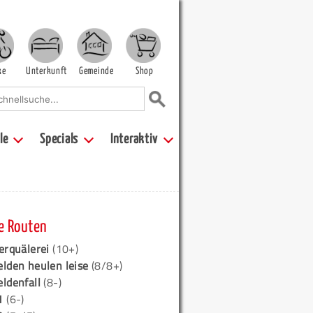
ke
Unterkunft
Gemeinde
Shop
le
Specials
Interaktiv
e Routen
erquälerei
(10+)
elden heulen leise
(8/8+)
eldenfall
(8-)
1
(6-)