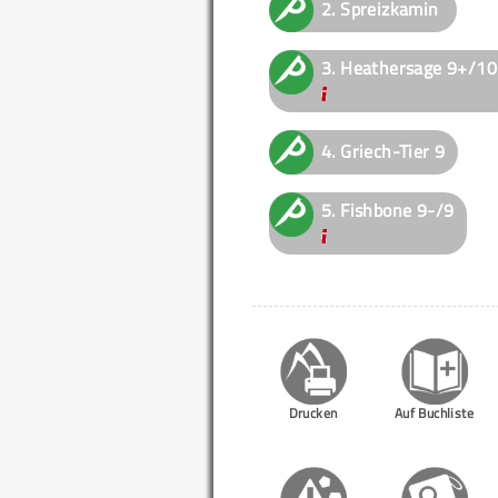
2.
Spreizkamin
3.
Heathersage
9+/10
4.
Griech-Tier
9
5.
Fishbone
9-/9
Drucken
Auf Buchliste