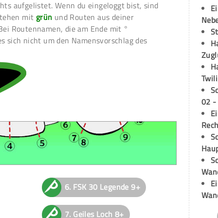
hts aufgelistet. Wenn du eingeloggt bist, sind
E
 stehen mit
grün
und Routen aus deiner
Neb
Bei Routennamen, die am Ende mit °
S
es sich nicht um den Namensvorschlag des
H
Zugl
H
Twil
S
02 -
E
Rech
Sc
Hau
Sc
Wand
E
6.
FSK 30 Legende
9+
Wan
7.
Geiles Loch
8+