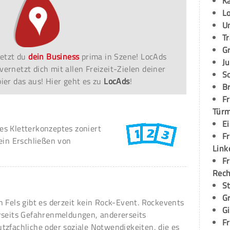
K
L
U
T
G
etzt du
dein Business
prima in Szene! LocAds
Ju
vernetzt dich mit allen Freizeit-Zielen deiner
S
er das aus! Hier geht es zu
LocAds
!
Br
Fr
Tür
E
s Kletterkonzeptes zoniert
Fr
ein Erschließen von
Link
Fr
Rec
S
G
n Fels gibt es derzeit kein Rock-Event. Rockevents
G
rseits Gefahrenmeldungen, andererseits
Fr
tzfachliche oder soziale Notwendigkeiten, die es