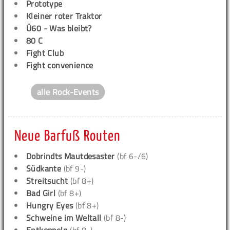
Prototype
Kleiner roter Traktor
Ü60 - Was bleibt?
80 C
Fight Club
Fight convenience
alle Rock-Events
Neue Barfuß Routen
Dobrindts Mautdesaster
(bf 6-/6)
Südkante
(bf 9-)
Streitsucht
(bf 8+)
Bad Girl
(bf 8+)
Hungry Eyes
(bf 8+)
Schweine im Weltall
(bf 8-)