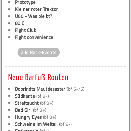
Prototype
Kleiner roter Traktor
Ü60 - Was bleibt?
80 C
Fight Club
Fight convenience
alle Rock-Events
Neue Barfuß Routen
Dobrindts Mautdesaster
(bf 6-/6)
Südkante
(bf 9-)
Streitsucht
(bf 8+)
Bad Girl
(bf 8+)
Hungry Eyes
(bf 8+)
Schweine im Weltall
(bf 8-)