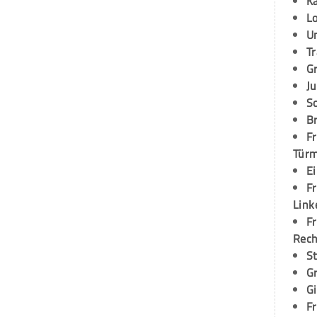
K
L
U
T
G
Ju
S
Br
Fr
Tür
E
Fr
Link
Fr
Rec
S
G
G
Fr