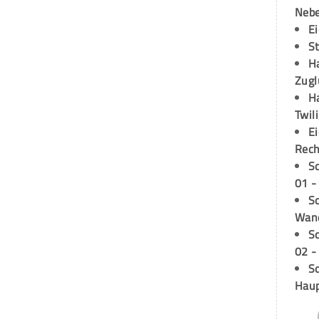
Neb
E
S
H
Zugl
H
Twil
E
Rech
S
01 -
Sc
Wand
S
02 -
Sc
Hau