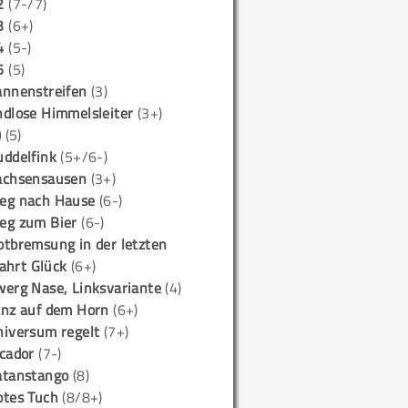
2
(7-/7)
3
(6+)
4
(5-)
5
(5)
annenstreifen
(3)
ndlose Himmelsleiter
(3+)
)
(5)
uddelfink
(5+/6-)
achsensausen
(3+)
eg nach Hause
(6-)
eg zum Bier
(6-)
otbremsung in der letzten
ahrt Glück
(6+)
werg Nase, Linksvariante
(4)
anz auf dem Horn
(6+)
niversum regelt
(7+)
icador
(7-)
atanstango
(8)
otes Tuch
(8/8+)