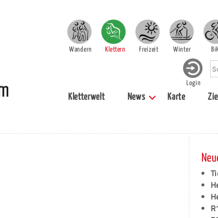
Wandern
Klettern
Freizeit
Winter
Bi
Login
Kletterwelt
News
Karte
Zie
n
Neu
Ti
H
H
R