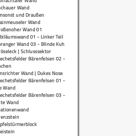
ainachtaler Wand
ochauer Wand
msonst und Draußen
rainmeuseler Wand
roßenoher Wand 01
biläumswand 01 - Linker Teil
oranger Wand 03 - Blinde Kuh
öseleck | Schlusssektor
echetsfelder Bärenfelsen 02 -
mchen
insrichter Wand | Dukes Nose
echetsfelder Bärenfelsen 01 -
e Wand
echetsfelder Bärenfelsen 03 -
hte Wand
tationenwand
renzstein
ipfelstürmerblock
eistein