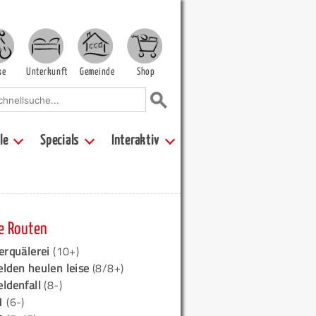
ke
Unterkunft
Gemeinde
Shop
le
Specials
Interaktiv
e Routen
erquälerei
(10+)
elden heulen leise
(8/8+)
eldenfall
(8-)
1
(6-)