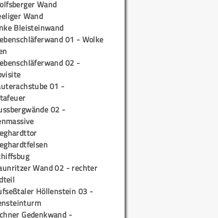
olfsberger Wand
eeliger Wand
inke Bleisteinwand
iebenschläferwand 01 - Wolke
en
iebenschläferwand 02 -
pvisite
auterachstube 01 -
tafeuer
ussbergwände 02 -
enmassive
ieghardttor
ieghardtfelsen
chiffsbug
aunritzer Wand 02 - rechter
teil
fseßtaler Höllenstein 03 -
ensteinturm
ichner Gedenkwand -