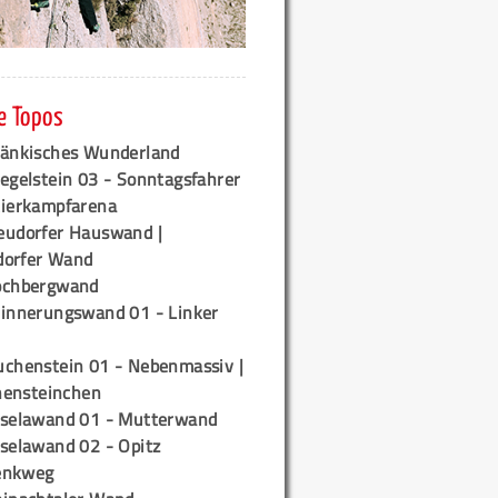
e Topos
ränkisches Wunderland
egelstein 03 - Sonntagsfahrer
tierkampfarena
eudorfer Hauswand |
orfer Wand
ochbergwand
rinnerungswand 01 - Linker
uchenstein 01 - Nebenmassiv |
ensteinchen
iselawand 01 - Mutterwand
iselawand 02 - Opitz
enkweg