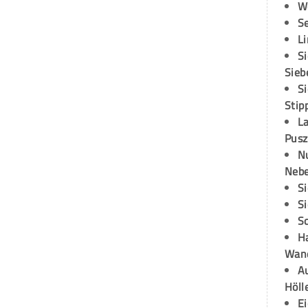
W
S
L
S
Sieb
S
Stip
L
Pusz
N
Neb
S
S
S
H
Wand
Au
Höll
E