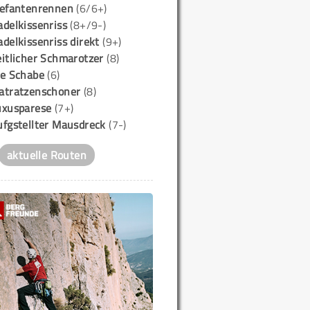
lefantenrennen
(6/6+)
delkissenriss
(8+/9-)
delkissenriss direkt
(9+)
itlicher Schmarotzer
(8)
ie Schabe
(6)
atratzenschoner
(8)
uxusparese
(7+)
ufgstellter Mausdreck
(7-)
aktuelle Routen