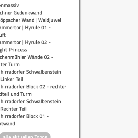
enmassiv
ichner Gedenkwand
töppacher Wand | Waldjuwel
ammertor | Hyrule 01 -
uft
ammertor | Hyrule 02 -
ight Princess
ichenmühler Wände 02 -
ter Turm
chirradorfer Schwalbenstein
 Linker Teil
hirradorfer Block 02 - rechter
teil und Turm
chirradorfer Schwalbenstein
 Rechter Teil
hirradorfer Block 01 -
ptwand
alle aktuellen Topos