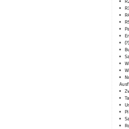
R
R
R
R
P
E
(?
B
S
W
W
N
Ausf
Z
T
U
P
S
R