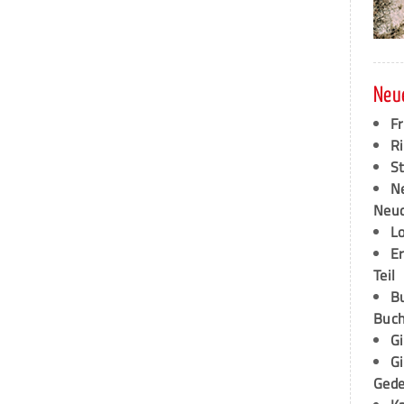
Neu
F
Ri
S
N
Neud
L
E
Teil
B
Buch
G
G
Ged