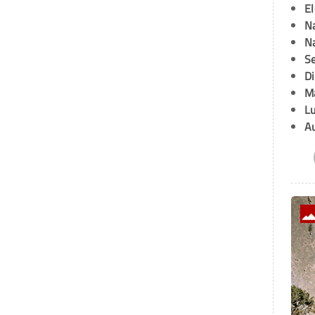
E
Na
Na
Se
D
M
L
A