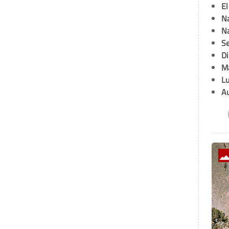
E
Na
Na
Se
D
M
L
A