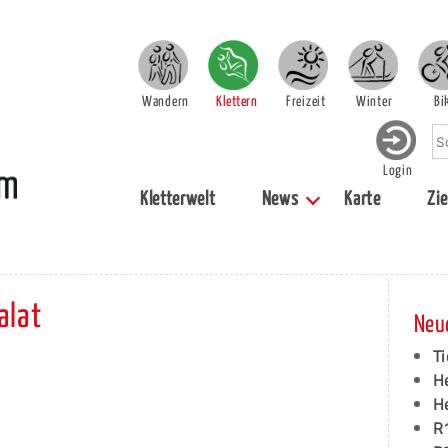
Wandern
Klettern
Freizeit
Winter
Bi
Login
Kletterwelt
News
Karte
Zie
alat
Neu
Ti
H
H
R