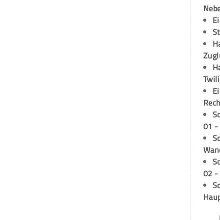
Neb
E
S
H
Zugl
H
Twil
E
Rech
S
01 -
Sc
Wand
S
02 -
Sc
Hau