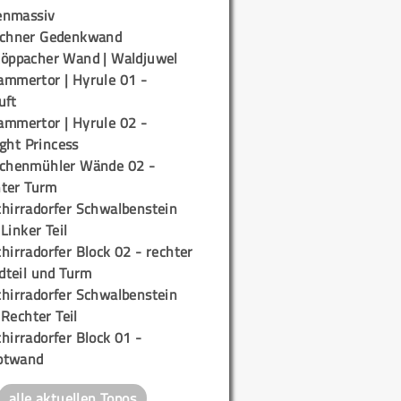
enmassiv
ichner Gedenkwand
töppacher Wand | Waldjuwel
ammertor | Hyrule 01 -
uft
ammertor | Hyrule 02 -
ight Princess
ichenmühler Wände 02 -
ter Turm
chirradorfer Schwalbenstein
 Linker Teil
hirradorfer Block 02 - rechter
teil und Turm
chirradorfer Schwalbenstein
 Rechter Teil
hirradorfer Block 01 -
ptwand
alle aktuellen Topos