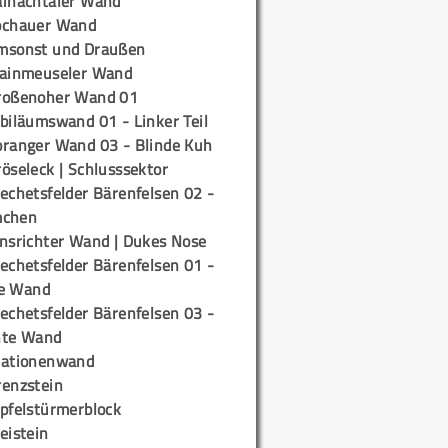
ainachtaler Wand
ochauer Wand
msonst und Draußen
rainmeuseler Wand
roßenoher Wand 01
biläumswand 01 - Linker Teil
oranger Wand 03 - Blinde Kuh
öseleck | Schlusssektor
echetsfelder Bärenfelsen 02 -
mchen
insrichter Wand | Dukes Nose
echetsfelder Bärenfelsen 01 -
e Wand
echetsfelder Bärenfelsen 03 -
hte Wand
tationenwand
renzstein
ipfelstürmerblock
eistein