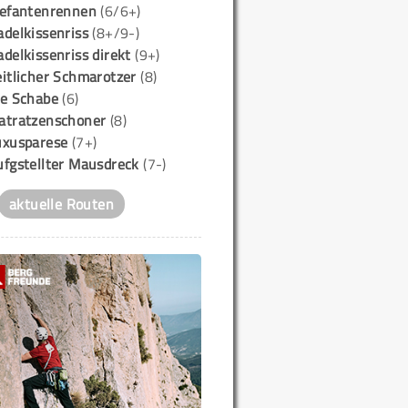
lefantenrennen
(6/6+)
delkissenriss
(8+/9-)
delkissenriss direkt
(9+)
itlicher Schmarotzer
(8)
ie Schabe
(6)
atratzenschoner
(8)
uxusparese
(7+)
ufgstellter Mausdreck
(7-)
aktuelle Routen