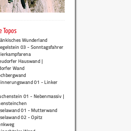
e Topos
ränkisches Wunderland
egelstein 03 - Sonntagsfahrer
tierkampfarena
eudorfer Hauswand |
orfer Wand
ochbergwand
rinnerungswand 01 - Linker
uchenstein 01 - Nebenmassiv |
ensteinchen
iselawand 01 - Mutterwand
iselawand 02 - Opitz
enkweg