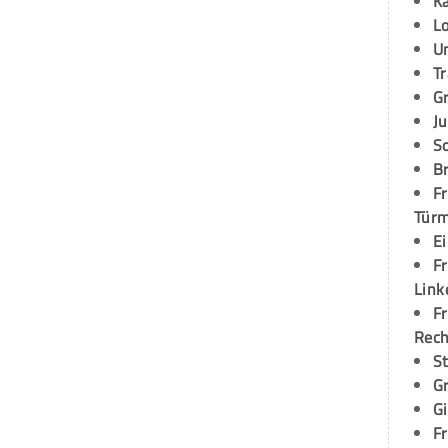
K
L
U
T
G
Ju
S
Br
Fr
Tür
E
Fr
Link
Fr
Rec
S
G
G
Fr