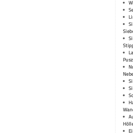
W
S
L
S
Sieb
S
Stip
L
Pusz
N
Neb
S
S
S
H
Wand
Au
Höll
E