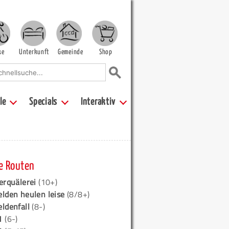
ke
Unterkunft
Gemeinde
Shop
le
Specials
Interaktiv
e Routen
erquälerei
(10+)
elden heulen leise
(8/8+)
eldenfall
(8-)
1
(6-)