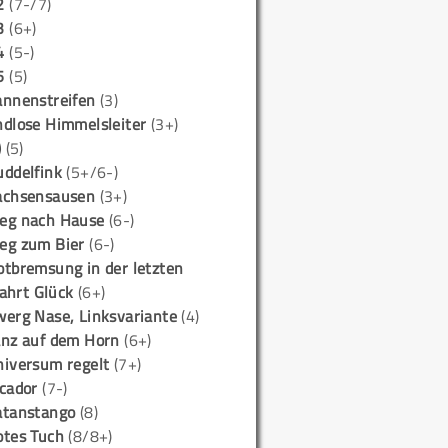
2
(7-/7)
3
(6+)
4
(5-)
5
(5)
annenstreifen
(3)
ndlose Himmelsleiter
(3+)
)
(5)
uddelfink
(5+/6-)
achsensausen
(3+)
eg nach Hause
(6-)
eg zum Bier
(6-)
otbremsung in der letzten
ahrt Glück
(6+)
werg Nase, Linksvariante
(4)
anz auf dem Horn
(6+)
niversum regelt
(7+)
icador
(7-)
atanstango
(8)
otes Tuch
(8/8+)