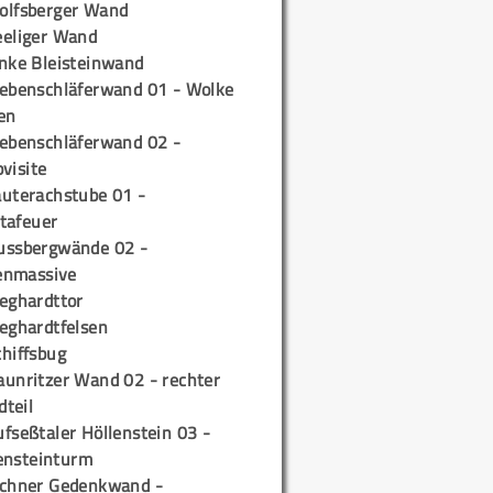
olfsberger Wand
eeliger Wand
inke Bleisteinwand
iebenschläferwand 01 - Wolke
en
iebenschläferwand 02 -
pvisite
auterachstube 01 -
tafeuer
ussbergwände 02 -
enmassive
ieghardttor
ieghardtfelsen
chiffsbug
aunritzer Wand 02 - rechter
teil
fseßtaler Höllenstein 03 -
ensteinturm
ichner Gedenkwand -