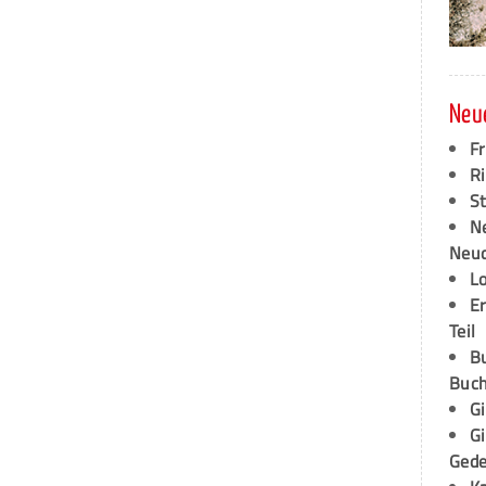
Neu
F
Ri
S
N
Neud
L
E
Teil
B
Buch
G
G
Ged