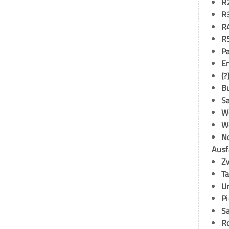
R
R
R
R
P
E
(?
B
S
W
W
N
Ausf
Z
T
U
P
S
R