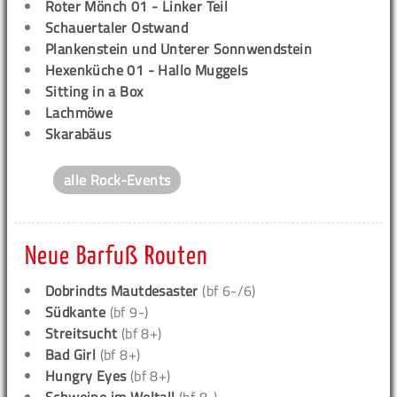
Roter Mönch 01 - Linker Teil
Schauertaler Ostwand
Plankenstein und Unterer Sonnwendstein
Hexenküche 01 - Hallo Muggels
Sitting in a Box
Lachmöwe
Skarabäus
alle Rock-Events
Neue Barfuß Routen
Dobrindts Mautdesaster
(bf 6-/6)
Südkante
(bf 9-)
Streitsucht
(bf 8+)
Bad Girl
(bf 8+)
Hungry Eyes
(bf 8+)