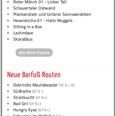
Roter Mönch 01 - Linker Teil
Schauertaler Ostwand
Plankenstein und Unterer Sonnwendstein
Hexenküche 01 - Hallo Muggels
Sitting in a Box
Lachmöwe
Skarabäus
alle Rock-Events
Neue Barfuß Routen
Dobrindts Mautdesaster
(bf 6-/6)
Südkante
(bf 9-)
Streitsucht
(bf 8+)
Bad Girl
(bf 8+)
Hungry Eyes
(bf 8+)