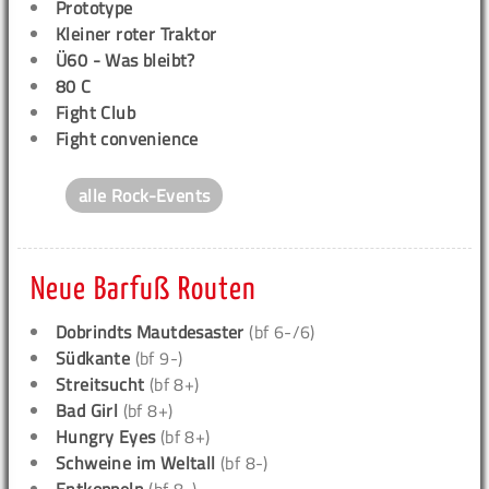
Prototype
Kleiner roter Traktor
Ü60 - Was bleibt?
80 C
Fight Club
Fight convenience
alle Rock-Events
Neue Barfuß Routen
Dobrindts Mautdesaster
(bf 6-/6)
Südkante
(bf 9-)
Streitsucht
(bf 8+)
Bad Girl
(bf 8+)
Hungry Eyes
(bf 8+)
Schweine im Weltall
(bf 8-)