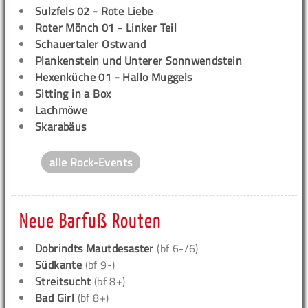
Sulzfels 02 - Rote Liebe
Roter Mönch 01 - Linker Teil
Schauertaler Ostwand
Plankenstein und Unterer Sonnwendstein
Hexenküche 01 - Hallo Muggels
Sitting in a Box
Lachmöwe
Skarabäus
alle Rock-Events
Neue Barfuß Routen
Dobrindts Mautdesaster
(bf 6-/6)
Südkante
(bf 9-)
Streitsucht
(bf 8+)
Bad Girl
(bf 8+)