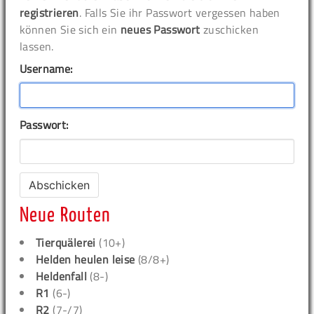
registrieren
. Falls Sie ihr Passwort vergessen haben
können Sie sich ein
neues Passwort
zuschicken
lassen.
Username:
Passwort:
Neue Routen
Tierquälerei
(10+)
Helden heulen leise
(8/8+)
Heldenfall
(8-)
R1
(6-)
R2
(7-/7)