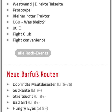
Westwand | Direkte Talseite
Prototype
Kleiner roter Traktor
Ü60 - Was bleibt?
80 C
Fight Club
Fight convenience
alle Rock-Events
Neue Barfuß Routen
Dobrindts Mautdesaster
(bf 6-/6)
Südkante
(bf 9-)
Streitsucht
(bf 8+)
Bad Girl
(bf 8+)
Hungry Eyes
(bf 8+)