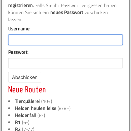
registrieren
. Falls Sie ihr Passwort vergessen haben
können Sie sich ein
neues Passwort
zuschicken
lassen.
Username:
Passwort:
Neue Routen
Tierquälerei
(10+)
Helden heulen leise
(8/8+)
Heldenfall
(8-)
R1
(6-)
R2
(7-/7)