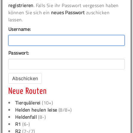
registrieren
. Falls Sie ihr Passwort vergessen haben
können Sie sich ein
neues Passwort
zuschicken
lassen.
Username:
Passwort:
Neue Routen
Tierquälerei
(10+)
Helden heulen leise
(8/8+)
Heldenfall
(8-)
R1
(6-)
R2
(7-/7)