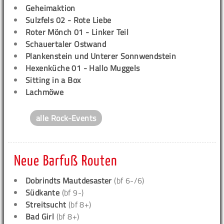
Geheimaktion
Sulzfels 02 - Rote Liebe
Roter Mönch 01 - Linker Teil
Schauertaler Ostwand
Plankenstein und Unterer Sonnwendstein
Hexenküche 01 - Hallo Muggels
Sitting in a Box
Lachmöwe
alle Rock-Events
Neue Barfuß Routen
Dobrindts Mautdesaster
(bf 6-/6)
Südkante
(bf 9-)
Streitsucht
(bf 8+)
Bad Girl
(bf 8+)