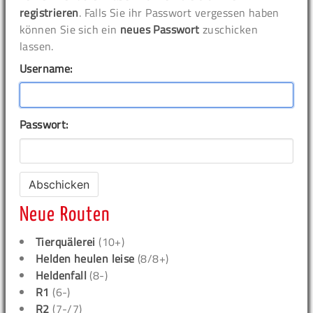
registrieren
. Falls Sie ihr Passwort vergessen haben
können Sie sich ein
neues Passwort
zuschicken
lassen.
Username:
Passwort:
Neue Routen
Tierquälerei
(10+)
Helden heulen leise
(8/8+)
Heldenfall
(8-)
R1
(6-)
R2
(7-/7)