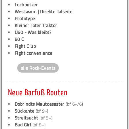
Lochputzer
Westwand | Direkte Talseite
Prototype
Kleiner roter Traktor
Ü60 - Was bleibt?
80 C
Fight Club
Fight convenience
alle Rock-Events
Neue Barfuß Routen
Dobrindts Mautdesaster
(bf 6-/6)
Südkante
(bf 9-)
Streitsucht
(bf 8+)
Bad Girl
(bf 8+)