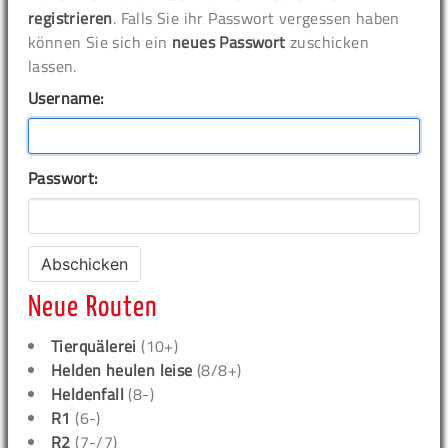
registrieren
. Falls Sie ihr Passwort vergessen haben
können Sie sich ein
neues Passwort
zuschicken
lassen.
Username:
Passwort:
Neue Routen
Tierquälerei
(10+)
Helden heulen leise
(8/8+)
Heldenfall
(8-)
R1
(6-)
R2
(7-/7)