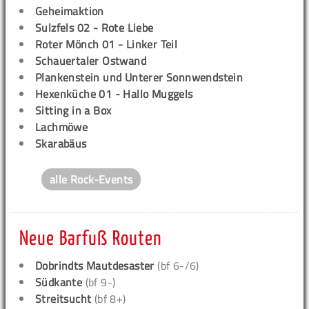
Geheimaktion
Sulzfels 02 - Rote Liebe
Roter Mönch 01 - Linker Teil
Schauertaler Ostwand
Plankenstein und Unterer Sonnwendstein
Hexenküche 01 - Hallo Muggels
Sitting in a Box
Lachmöwe
Skarabäus
alle Rock-Events
Neue Barfuß Routen
Dobrindts Mautdesaster
(bf 6-/6)
Südkante
(bf 9-)
Streitsucht
(bf 8+)