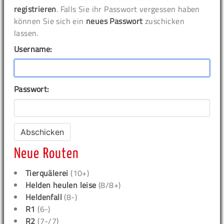
registrieren
. Falls Sie ihr Passwort vergessen haben
können Sie sich ein
neues Passwort
zuschicken
lassen.
Username:
Passwort:
Neue Routen
Tierquälerei
(10+)
Helden heulen leise
(8/8+)
Heldenfall
(8-)
R1
(6-)
R2
(7-/7)