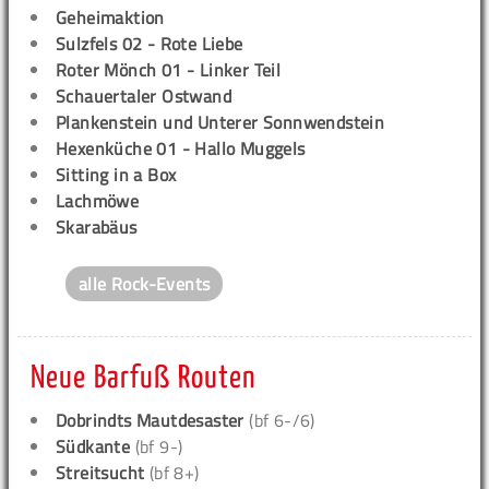
Geheimaktion
Sulzfels 02 - Rote Liebe
Roter Mönch 01 - Linker Teil
Schauertaler Ostwand
Plankenstein und Unterer Sonnwendstein
Hexenküche 01 - Hallo Muggels
Sitting in a Box
Lachmöwe
Skarabäus
alle Rock-Events
Neue Barfuß Routen
Dobrindts Mautdesaster
(bf 6-/6)
Südkante
(bf 9-)
Streitsucht
(bf 8+)