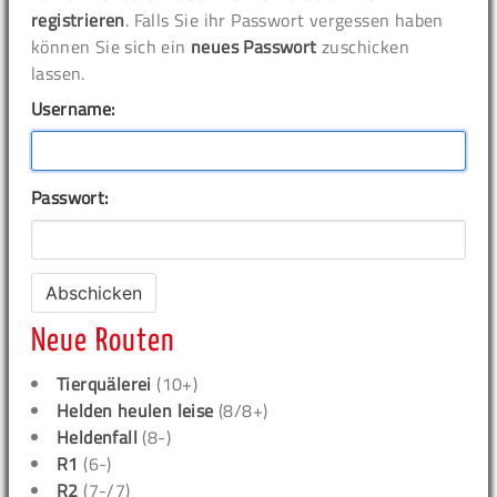
registrieren
. Falls Sie ihr Passwort vergessen haben
können Sie sich ein
neues Passwort
zuschicken
lassen.
Username:
Passwort:
Neue Routen
Tierquälerei
(10+)
Helden heulen leise
(8/8+)
Heldenfall
(8-)
R1
(6-)
R2
(7-/7)