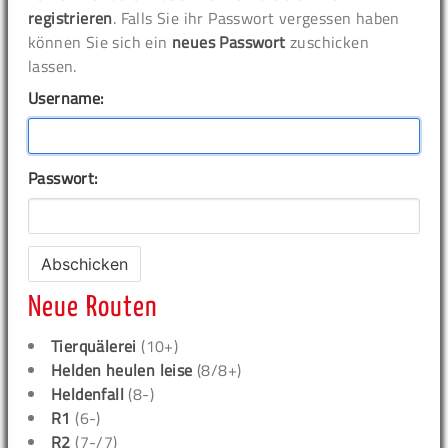
registrieren
. Falls Sie ihr Passwort vergessen haben
können Sie sich ein
neues Passwort
zuschicken
lassen.
Username:
Passwort:
Neue Routen
Tierquälerei
(10+)
Helden heulen leise
(8/8+)
Heldenfall
(8-)
R1
(6-)
R2
(7-/7)