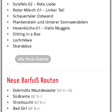
Sulzfels 02 - Rote Liebe
Roter Mönch 01 - Linker Teil
Schauertaler Ostwand
Plankenstein und Unterer Sonnwendstein
Hexenküche 01 - Hallo Muggels
Sitting in a Box
Lachmöwe
Skarabäus
alle Rock-Events
Neue Barfuß Routen
Dobrindts Mautdesaster
(bf 6-/6)
Südkante
(bf 9-)
Streitsucht
(bf 8+)
Bad Girl
(bf 8+)