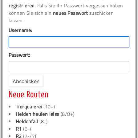
registrieren
. Falls Sie ihr Passwort vergessen haben
können Sie sich ein
neues Passwort
zuschicken
lassen.
Username:
Passwort:
Neue Routen
Tierquälerei
(10+)
Helden heulen leise
(8/8+)
Heldenfall
(8-)
R1
(6-)
R2
(7-/7)