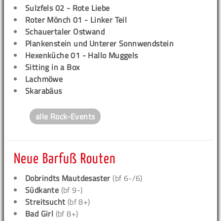
Sulzfels 02 - Rote Liebe
Roter Mönch 01 - Linker Teil
Schauertaler Ostwand
Plankenstein und Unterer Sonnwendstein
Hexenküche 01 - Hallo Muggels
Sitting in a Box
Lachmöwe
Skarabäus
alle Rock-Events
Neue Barfuß Routen
Dobrindts Mautdesaster
(bf 6-/6)
Südkante
(bf 9-)
Streitsucht
(bf 8+)
Bad Girl
(bf 8+)