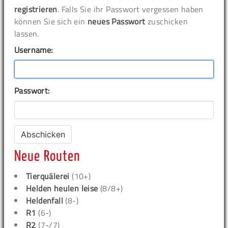
registrieren
. Falls Sie ihr Passwort vergessen haben
können Sie sich ein
neues Passwort
zuschicken
lassen.
Username:
Passwort:
Neue Routen
Tierquälerei
(10+)
Helden heulen leise
(8/8+)
Heldenfall
(8-)
R1
(6-)
R2
(7-/7)