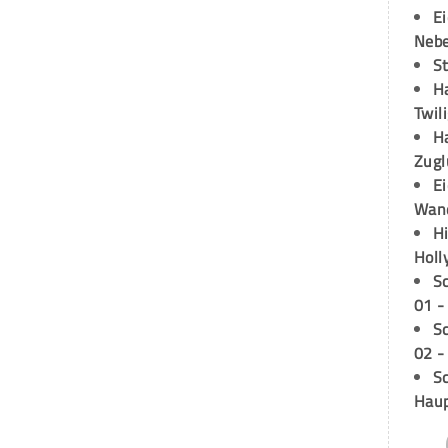
E
Neb
S
H
Twil
H
Zugl
E
Wan
H
Holl
S
01 -
S
02 -
Sc
Hau