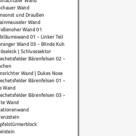
ainachtaler Wand
ochauer Wand
msonst und Draußen
rainmeuseler Wand
roßenoher Wand 01
biläumswand 01 - Linker Teil
oranger Wand 03 - Blinde Kuh
öseleck | Schlusssektor
echetsfelder Bärenfelsen 02 -
mchen
insrichter Wand | Dukes Nose
echetsfelder Bärenfelsen 01 -
e Wand
echetsfelder Bärenfelsen 03 -
hte Wand
tationenwand
renzstein
ipfelstürmerblock
eistein