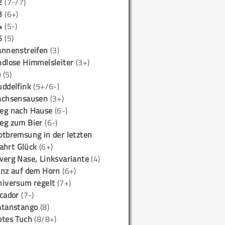
2
(7-/7)
3
(6+)
4
(5-)
5
(5)
annenstreifen
(3)
ndlose Himmelsleiter
(3+)
)
(5)
uddelfink
(5+/6-)
achsensausen
(3+)
eg nach Hause
(6-)
eg zum Bier
(6-)
otbremsung in der letzten
ahrt Glück
(6+)
werg Nase, Linksvariante
(4)
anz auf dem Horn
(6+)
niversum regelt
(7+)
icador
(7-)
atanstango
(8)
otes Tuch
(8/8+)