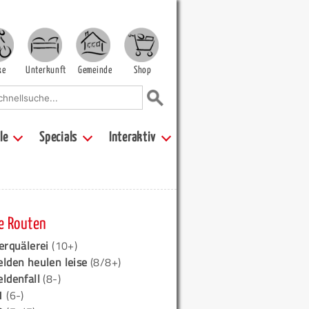
ke
Unterkunft
Gemeinde
Shop
le
Specials
Interaktiv
e Routen
erquälerei
(10+)
elden heulen leise
(8/8+)
eldenfall
(8-)
1
(6-)