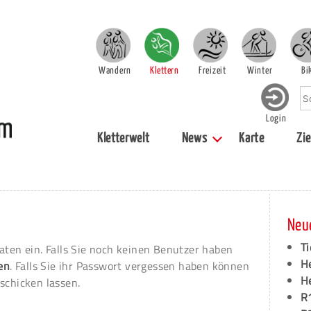
Wandern
Klettern
Freizeit
Winter
Bi
Login
Kletterwelt
News
Karte
Zie
Neu
Ti
aten ein. Falls Sie noch keinen Benutzer haben
H
ren
. Falls Sie ihr Passwort vergessen haben können
H
schicken lassen.
R