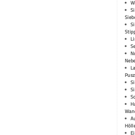
W
S
Sieb
S
Stip
L
S
N
Neb
L
Pusz
S
S
S
H
Wand
Au
Höll
E