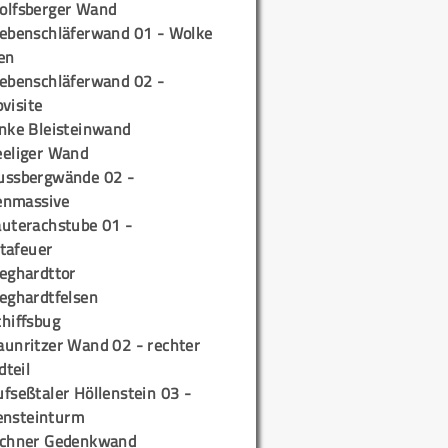
olfsberger Wand
iebenschläferwand 01 - Wolke
en
iebenschläferwand 02 -
pvisite
inke Bleisteinwand
eeliger Wand
ussbergwände 02 -
enmassive
auterachstube 01 -
tafeuer
ieghardttor
ieghardtfelsen
chiffsbug
aunritzer Wand 02 - rechter
teil
fseßtaler Höllenstein 03 -
ensteinturm
ichner Gedenkwand