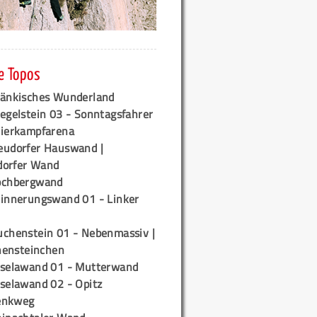
e Topos
ränkisches Wunderland
egelstein 03 - Sonntagsfahrer
tierkampfarena
eudorfer Hauswand |
orfer Wand
ochbergwand
rinnerungswand 01 - Linker
uchenstein 01 - Nebenmassiv |
ensteinchen
iselawand 01 - Mutterwand
iselawand 02 - Opitz
enkweg