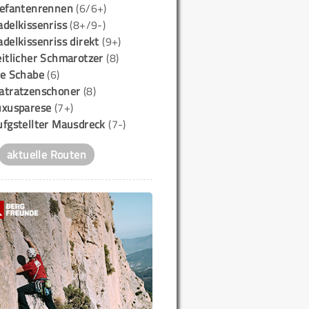
lefantenrennen
(6/6+)
delkissenriss
(8+/9-)
delkissenriss direkt
(9+)
itlicher Schmarotzer
(8)
ie Schabe
(6)
atratzenschoner
(8)
uxusparese
(7+)
ufgstellter Mausdreck
(7-)
aktuelle Routen