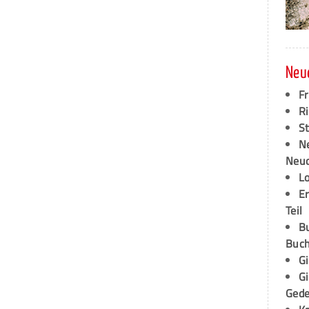
Neu
F
Ri
S
N
Neud
L
E
Teil
B
Buch
G
G
Ged