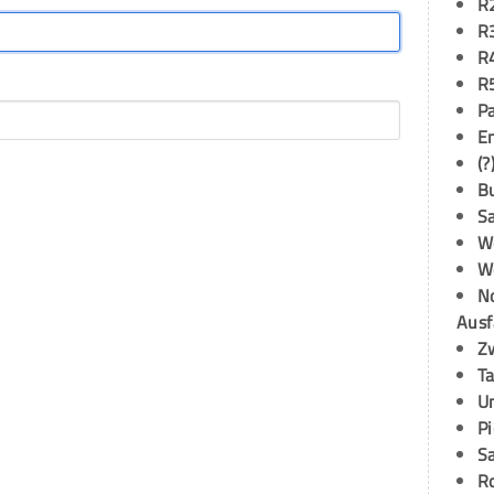
R
R
R
R
P
E
(?
B
S
W
W
N
Ausf
Z
T
U
P
S
R