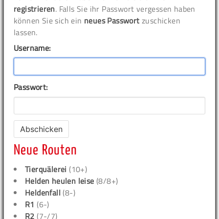
registrieren
. Falls Sie ihr Passwort vergessen haben
können Sie sich ein
neues Passwort
zuschicken
lassen.
Username:
Passwort:
Neue Routen
Tierquälerei
(10+)
Helden heulen leise
(8/8+)
Heldenfall
(8-)
R1
(6-)
R2
(7-/7)