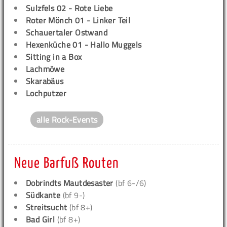
Sulzfels 02 - Rote Liebe
Roter Mönch 01 - Linker Teil
Schauertaler Ostwand
Hexenküche 01 - Hallo Muggels
Sitting in a Box
Lachmöwe
Skarabäus
Lochputzer
alle Rock-Events
Neue Barfuß Routen
Dobrindts Mautdesaster
(bf 6-/6)
Südkante
(bf 9-)
Streitsucht
(bf 8+)
Bad Girl
(bf 8+)