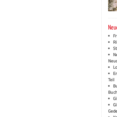
Neu
F
Ri
S
N
Neud
L
E
Teil
B
Buch
G
G
Ged