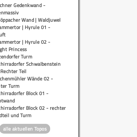
ichner Gedenkwand -
enmassiv
töppacher Wand | Waldjuwel
ammertor | Hyrule 01 -
uft
ammertor | Hyrule 02 -
ight Princess
zendorfer Turm
chirradorfer Schwalbenstein
 Rechter Teil
ichenmühler Wände 02 -
ter Turm
hirradorfer Block 01 -
ptwand
hirradorfer Block 02 - rechter
teil und Turm
alle aktuellen Topos