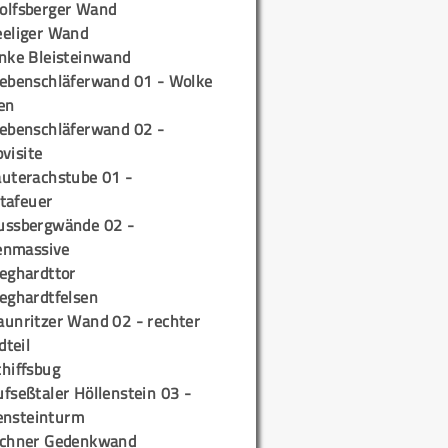
olfsberger Wand
eeliger Wand
inke Bleisteinwand
iebenschläferwand 01 - Wolke
en
iebenschläferwand 02 -
pvisite
auterachstube 01 -
tafeuer
ussbergwände 02 -
enmassive
ieghardttor
ieghardtfelsen
aunritzer Wand 02 - rechter
teil
chiffsbug
fseßtaler Höllenstein 03 -
ensteinturm
ichner Gedenkwand