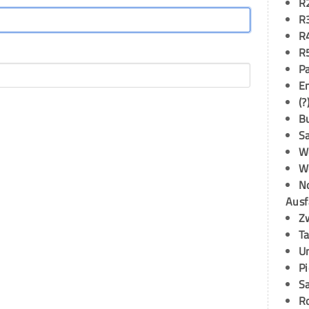
R
R
R
R
P
E
(?
B
S
W
W
N
Ausf
Z
T
U
P
S
R