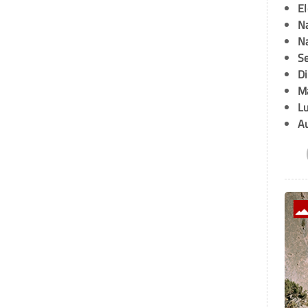
E
Na
Na
Se
D
M
L
A