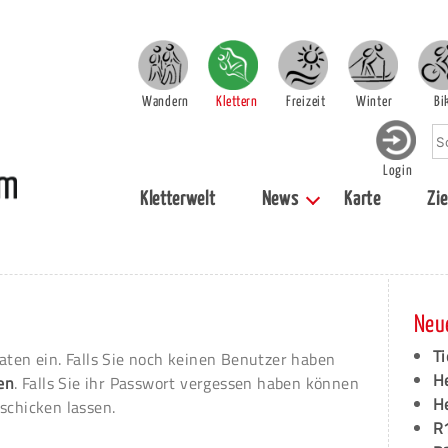
Wandern
Klettern
Freizeit
Winter
Bi
Login
Kletterwelt
News
Karte
Zie
Neu
Ti
aten ein. Falls Sie noch keinen Benutzer haben
H
ren
. Falls Sie ihr Passwort vergessen haben können
H
schicken lassen.
R