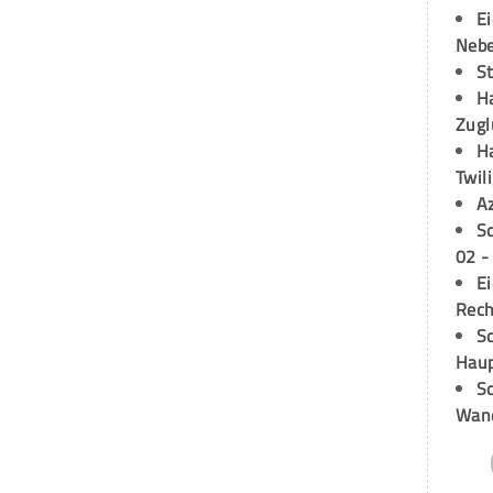
E
Neb
S
H
Zugl
H
Twil
A
S
02 -
E
Rech
Sc
Hau
Sc
Wand