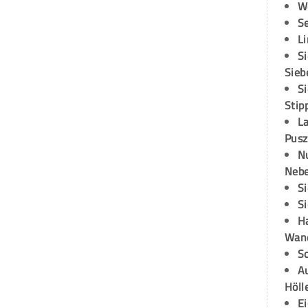
W
S
L
S
Sieb
S
Stip
L
Pusz
N
Neb
S
S
H
Wand
S
Au
Höll
E