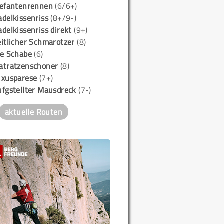
lefantenrennen
(6/6+)
delkissenriss
(8+/9-)
delkissenriss direkt
(9+)
itlicher Schmarotzer
(8)
ie Schabe
(6)
atratzenschoner
(8)
uxusparese
(7+)
ufgstellter Mausdreck
(7-)
aktuelle Routen