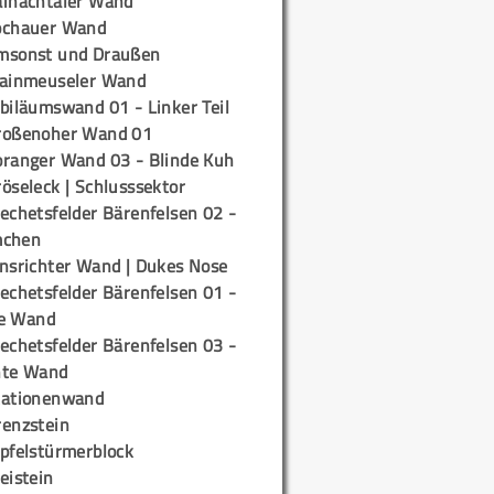
ainachtaler Wand
ochauer Wand
msonst und Draußen
rainmeuseler Wand
biläumswand 01 - Linker Teil
roßenoher Wand 01
oranger Wand 03 - Blinde Kuh
öseleck | Schlusssektor
echetsfelder Bärenfelsen 02 -
mchen
insrichter Wand | Dukes Nose
echetsfelder Bärenfelsen 01 -
e Wand
echetsfelder Bärenfelsen 03 -
hte Wand
tationenwand
renzstein
ipfelstürmerblock
eistein