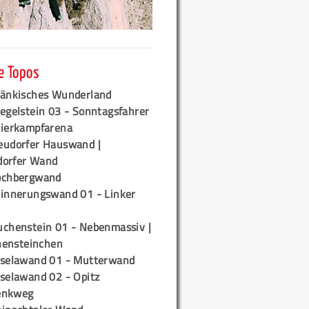
e Topos
ränkisches Wunderland
egelstein 03 - Sonntagsfahrer
tierkampfarena
eudorfer Hauswand |
orfer Wand
ochbergwand
rinnerungswand 01 - Linker
uchenstein 01 - Nebenmassiv |
ensteinchen
iselawand 01 - Mutterwand
iselawand 02 - Opitz
enkweg