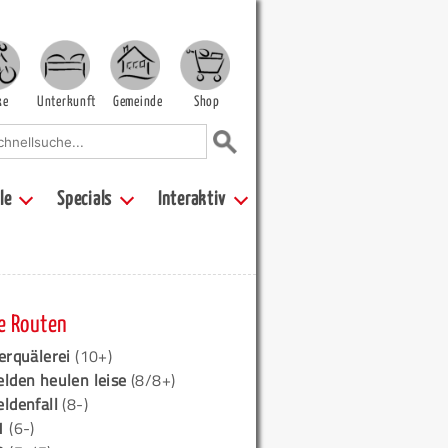
ke
Unterkunft
Gemeinde
Shop
le
Specials
Interaktiv
e Routen
erquälerei
(10+)
elden heulen leise
(8/8+)
eldenfall
(8-)
1
(6-)