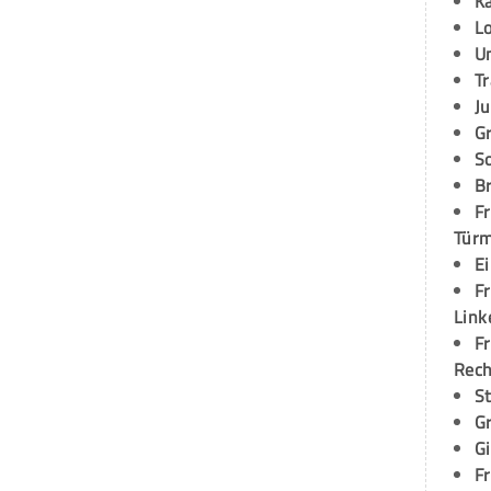
K
L
U
T
Ju
G
S
Br
Fr
Tür
E
Fr
Link
Fr
Rec
S
G
G
Fr