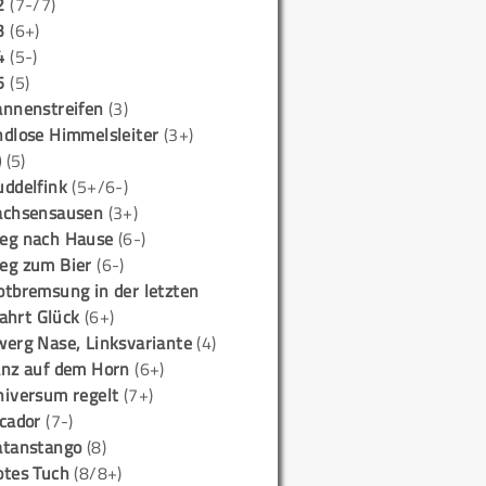
2
(7-/7)
3
(6+)
4
(5-)
5
(5)
annenstreifen
(3)
ndlose Himmelsleiter
(3+)
)
(5)
uddelfink
(5+/6-)
achsensausen
(3+)
eg nach Hause
(6-)
eg zum Bier
(6-)
otbremsung in der letzten
ahrt Glück
(6+)
werg Nase, Linksvariante
(4)
anz auf dem Horn
(6+)
niversum regelt
(7+)
icador
(7-)
atanstango
(8)
otes Tuch
(8/8+)