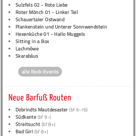
Sulzfels 02 - Rote Liebe
Roter Mönch 01 - Linker Teil
Schauertaler Ostwand
Plankenstein und Unterer Sonnwendstein
Hexenküche 01 - Hallo Muggels
Sitting in a Box
Lachmöwe
Skarabäus
alle Rock-Events
Neue Barfuß Routen
Dobrindts Mautdesaster
(bf 6-/6)
Südkante
(bf 9-)
Streitsucht
(bf 8+)
Bad Girl
(bf 8+)