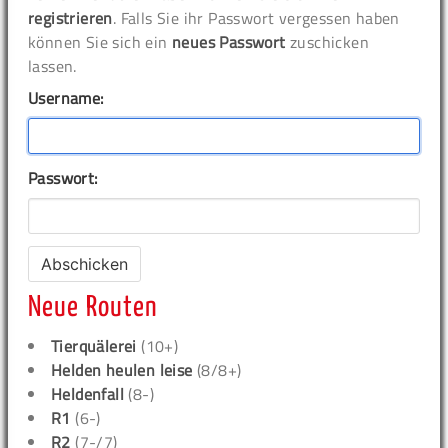
registrieren
. Falls Sie ihr Passwort vergessen haben
können Sie sich ein
neues Passwort
zuschicken
lassen.
Username:
Passwort:
Neue Routen
Tierquälerei
(10+)
Helden heulen leise
(8/8+)
Heldenfall
(8-)
R1
(6-)
R2
(7-/7)