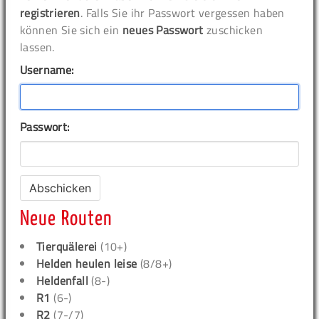
registrieren
. Falls Sie ihr Passwort vergessen haben
können Sie sich ein
neues Passwort
zuschicken
lassen.
Username:
Passwort:
Neue Routen
Tierquälerei
(10+)
Helden heulen leise
(8/8+)
Heldenfall
(8-)
R1
(6-)
R2
(7-/7)