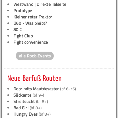
Westwand | Direkte Talseite
Prototype
Kleiner roter Traktor
Ü60 - Was bleibt?
80 C
Fight Club
Fight convenience
alle Rock-Events
Neue Barfuß Routen
Dobrindts Mautdesaster
(bf 6-/6)
Südkante
(bf 9-)
Streitsucht
(bf 8+)
Bad Girl
(bf 8+)
Hungry Eyes
(bf 8+)