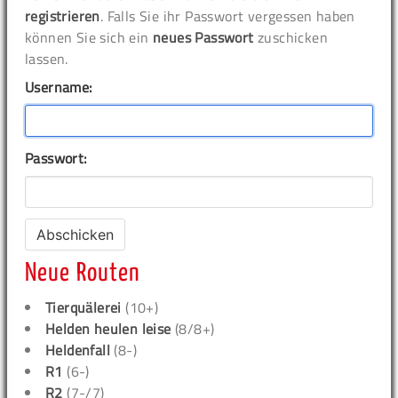
registrieren
. Falls Sie ihr Passwort vergessen haben
können Sie sich ein
neues Passwort
zuschicken
lassen.
Username:
Passwort:
Neue Routen
Tierquälerei
(10+)
Helden heulen leise
(8/8+)
Heldenfall
(8-)
R1
(6-)
R2
(7-/7)