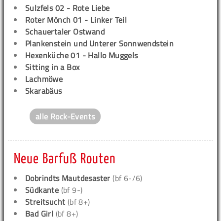
Sulzfels 02 - Rote Liebe
Roter Mönch 01 - Linker Teil
Schauertaler Ostwand
Plankenstein und Unterer Sonnwendstein
Hexenküche 01 - Hallo Muggels
Sitting in a Box
Lachmöwe
Skarabäus
alle Rock-Events
Neue Barfuß Routen
Dobrindts Mautdesaster
(bf 6-/6)
Südkante
(bf 9-)
Streitsucht
(bf 8+)
Bad Girl
(bf 8+)