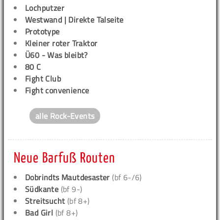
Lochputzer
Westwand | Direkte Talseite
Prototype
Kleiner roter Traktor
Ü60 - Was bleibt?
80 C
Fight Club
Fight convenience
alle Rock-Events
Neue Barfuß Routen
Dobrindts Mautdesaster
(bf 6-/6)
Südkante
(bf 9-)
Streitsucht
(bf 8+)
Bad Girl
(bf 8+)