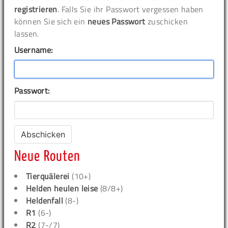
registrieren
. Falls Sie ihr Passwort vergessen haben
können Sie sich ein
neues Passwort
zuschicken
lassen.
Username:
Passwort:
Neue Routen
Tierquälerei
(10+)
Helden heulen leise
(8/8+)
Heldenfall
(8-)
R1
(6-)
R2
(7-/7)