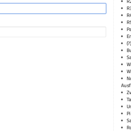
R
R
R
R
P
E
(?
B
S
W
W
N
Ausf
Z
T
U
P
S
R