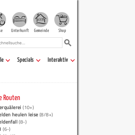
ke
Unterkunft
Gemeinde
Shop
le
Specials
Interaktiv
e Routen
erquälerei
(10+)
elden heulen leise
(8/8+)
eldenfall
(8-)
1
(6-)