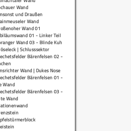
ainachtaler Wand
ochauer Wand
msonst und Draußen
rainmeuseler Wand
roßenoher Wand 01
biläumswand 01 - Linker Teil
oranger Wand 03 - Blinde Kuh
öseleck | Schlusssektor
echetsfelder Bärenfelsen 02 -
mchen
insrichter Wand | Dukes Nose
echetsfelder Bärenfelsen 01 -
e Wand
echetsfelder Bärenfelsen 03 -
hte Wand
tationenwand
renzstein
ipfelstürmerblock
eistein