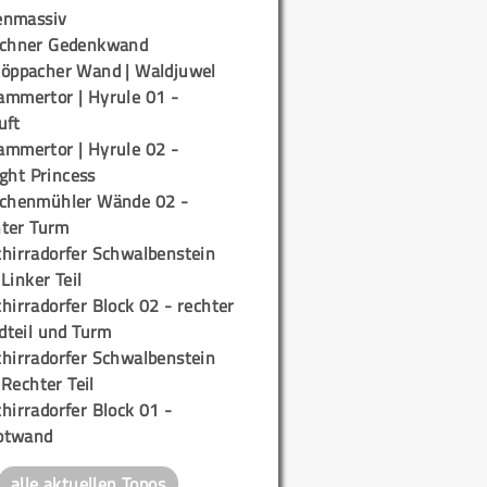
enmassiv
ichner Gedenkwand
töppacher Wand | Waldjuwel
ammertor | Hyrule 01 -
uft
ammertor | Hyrule 02 -
ight Princess
ichenmühler Wände 02 -
ter Turm
chirradorfer Schwalbenstein
 Linker Teil
hirradorfer Block 02 - rechter
teil und Turm
chirradorfer Schwalbenstein
 Rechter Teil
hirradorfer Block 01 -
ptwand
alle aktuellen Topos