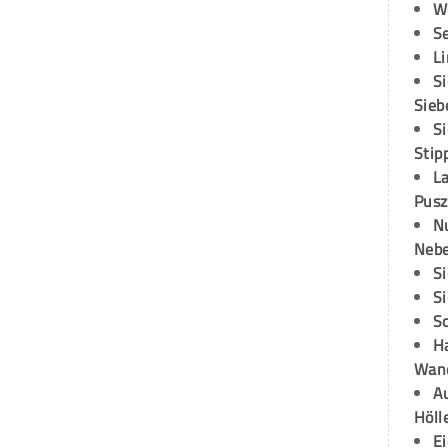
W
S
L
S
Sieb
S
Stip
L
Pusz
N
Neb
S
S
S
H
Wand
Au
Höll
E