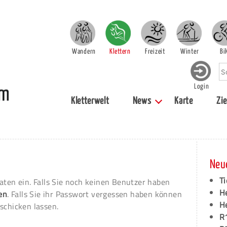
Wandern
Klettern
Freizeit
Winter
Bi
Login
Kletterwelt
News
Karte
Zie
Neu
Ti
aten ein. Falls Sie noch keinen Benutzer haben
H
ren
. Falls Sie ihr Passwort vergessen haben können
H
schicken lassen.
R