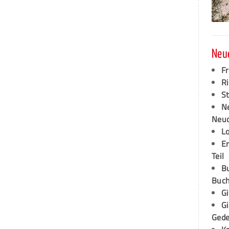
Neu
F
Ri
S
N
Neud
L
E
Teil
B
Buch
G
G
Ged