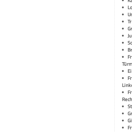
K
L
U
T
G
Ju
S
Br
Fr
Tür
E
Fr
Link
Fr
Rec
S
G
G
Fr