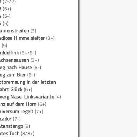
2
(7-/7)
3
(6+)
4
(5-)
5
(5)
annenstreifen
(3)
ndlose Himmelsleiter
(3+)
)
(5)
uddelfink
(5+/6-)
achsensausen
(3+)
eg nach Hause
(6-)
eg zum Bier
(6-)
otbremsung in der letzten
ahrt Glück
(6+)
werg Nase, Linksvariante
(4)
anz auf dem Horn
(6+)
niversum regelt
(7+)
icador
(7-)
atanstango
(8)
otes Tuch
(8/8+)