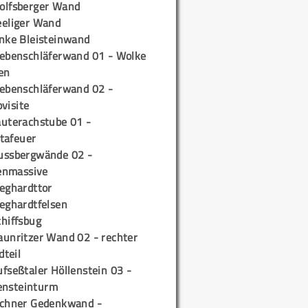
olfsberger Wand
eeliger Wand
inke Bleisteinwand
iebenschläferwand 01 - Wolke
en
iebenschläferwand 02 -
pvisite
auterachstube 01 -
tafeuer
ussbergwände 02 -
enmassive
ieghardttor
ieghardtfelsen
chiffsbug
aunritzer Wand 02 - rechter
teil
fseßtaler Höllenstein 03 -
ensteinturm
ichner Gedenkwand -