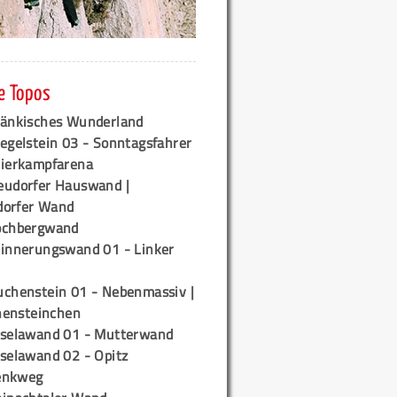
e Topos
ränkisches Wunderland
egelstein 03 - Sonntagsfahrer
tierkampfarena
eudorfer Hauswand |
orfer Wand
ochbergwand
rinnerungswand 01 - Linker
uchenstein 01 - Nebenmassiv |
ensteinchen
iselawand 01 - Mutterwand
iselawand 02 - Opitz
enkweg