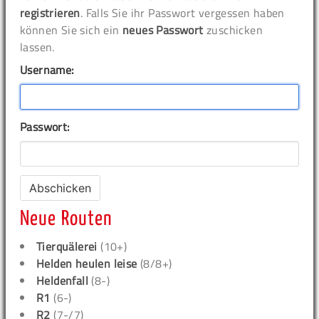
registrieren
. Falls Sie ihr Passwort vergessen haben
können Sie sich ein
neues Passwort
zuschicken
lassen.
Username:
Passwort:
Neue Routen
Tierquälerei
(10+)
Helden heulen leise
(8/8+)
Heldenfall
(8-)
R1
(6-)
R2
(7-/7)