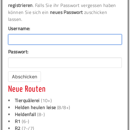
registrieren
. Falls Sie ihr Passwort vergessen haben
können Sie sich ein
neues Passwort
zuschicken
lassen.
Username:
Passwort:
Neue Routen
Tierquälerei
(10+)
Helden heulen leise
(8/8+)
Heldenfall
(8-)
R1
(6-)
R2
(7-/7)