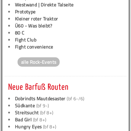
Westwand | Direkte Talseite
Prototype
Kleiner roter Traktor
Ü60 - Was bleibt?
80 C
Fight Club
Fight convenience
alle Rock-Events
Neue Barfuß Routen
Dobrindts Mautdesaster
(bf 6-/6)
Südkante
(bf 9-)
Streitsucht
(bf 8+)
Bad Girl
(bf 8+)
Hungry Eyes
(bf 8+)