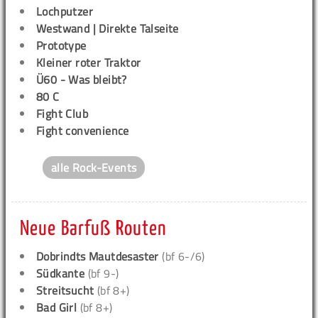
Lochputzer
Westwand | Direkte Talseite
Prototype
Kleiner roter Traktor
Ü60 - Was bleibt?
80 C
Fight Club
Fight convenience
alle Rock-Events
Neue Barfuß Routen
Dobrindts Mautdesaster
(bf 6-/6)
Südkante
(bf 9-)
Streitsucht
(bf 8+)
Bad Girl
(bf 8+)