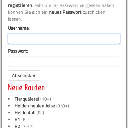
registrieren
. Falls Sie ihr Passwort vergessen haben
können Sie sich ein
neues Passwort
zuschicken
lassen.
Username:
Passwort:
Neue Routen
Tierquälerei
(10+)
Helden heulen leise
(8/8+)
Heldenfall
(8-)
R1
(6-)
R2
(7-/7)