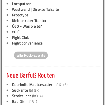
Lochputzer
Westwand | Direkte Talseite
Prototype
Kleiner roter Traktor
Ü60 - Was bleibt?
80 C
Fight Club
Fight convenience
alle Rock-Events
Neue Barfuß Routen
Dobrindts Mautdesaster
(bf 6-/6)
Südkante
(bf 9-)
Streitsucht
(bf 8+)
Bad Girl
(bf 8+)