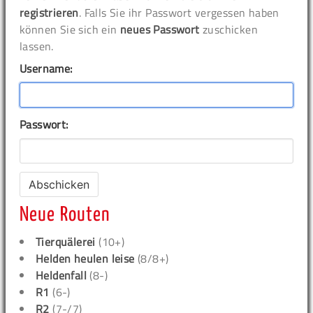
registrieren
. Falls Sie ihr Passwort vergessen haben
können Sie sich ein
neues Passwort
zuschicken
lassen.
Username:
Passwort:
Neue Routen
Tierquälerei
(10+)
Helden heulen leise
(8/8+)
Heldenfall
(8-)
R1
(6-)
R2
(7-/7)