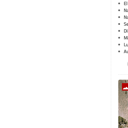
E
Na
Na
Se
D
M
L
A