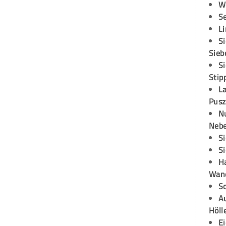
W
S
L
S
Sieb
S
Stip
L
Pusz
N
Neb
S
S
H
Wand
S
Au
Höll
E