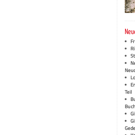
Neu
F
Ri
S
N
Neud
L
E
Teil
B
Buch
G
G
Ged