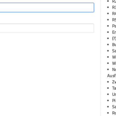
R
R
R
R
P
E
(?
B
S
W
W
N
Ausf
Z
T
U
P
S
R