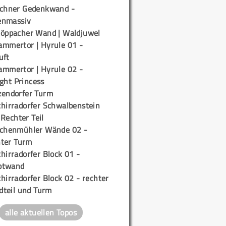
ichner Gedenkwand -
enmassiv
töppacher Wand | Waldjuwel
ammertor | Hyrule 01 -
uft
ammertor | Hyrule 02 -
ight Princess
zendorfer Turm
chirradorfer Schwalbenstein
 Rechter Teil
ichenmühler Wände 02 -
ter Turm
hirradorfer Block 01 -
ptwand
hirradorfer Block 02 - rechter
teil und Turm
alle aktuellen Topos