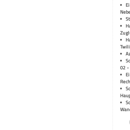
E
Neb
S
H
Zugl
H
Twil
A
S
02 -
E
Rech
Sc
Hau
Sc
Wand