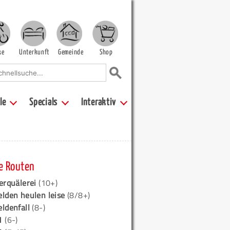
ke
Unterkunft
Gemeinde
Shop
le
Specials
Interaktiv
e Routen
erquälerei
(10+)
elden heulen leise
(8/8+)
eldenfall
(8-)
1
(6-)