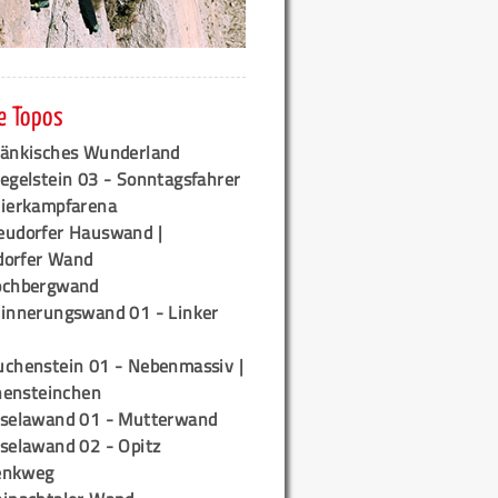
e Topos
ränkisches Wunderland
egelstein 03 - Sonntagsfahrer
tierkampfarena
eudorfer Hauswand |
orfer Wand
ochbergwand
rinnerungswand 01 - Linker
uchenstein 01 - Nebenmassiv |
ensteinchen
iselawand 01 - Mutterwand
iselawand 02 - Opitz
enkweg