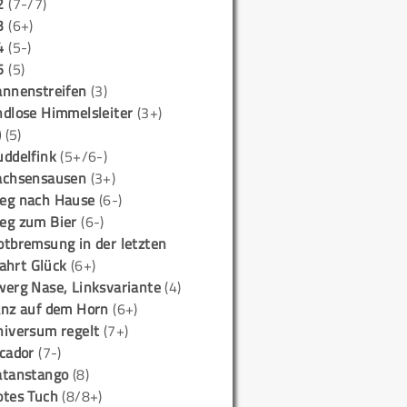
2
(7-/7)
3
(6+)
4
(5-)
5
(5)
annenstreifen
(3)
ndlose Himmelsleiter
(3+)
)
(5)
uddelfink
(5+/6-)
achsensausen
(3+)
eg nach Hause
(6-)
eg zum Bier
(6-)
otbremsung in der letzten
ahrt Glück
(6+)
werg Nase, Linksvariante
(4)
anz auf dem Horn
(6+)
niversum regelt
(7+)
icador
(7-)
atanstango
(8)
otes Tuch
(8/8+)