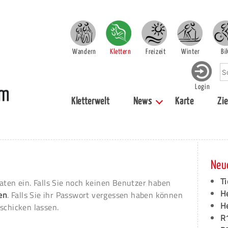
Wandern
Klettern
Freizeit
Winter
Bi
Login
Kletterwelt
News
Karte
Zie
Neu
Ti
aten ein. Falls Sie noch keinen Benutzer haben
H
ren
. Falls Sie ihr Passwort vergessen haben können
H
schicken lassen.
R