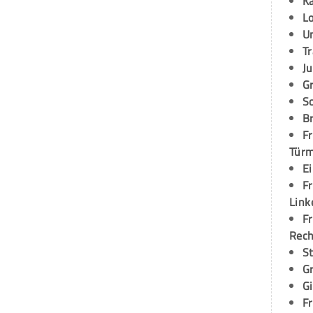
K
L
U
T
Ju
G
S
Br
Fr
Tür
E
Fr
Link
Fr
Rec
S
G
G
Fr