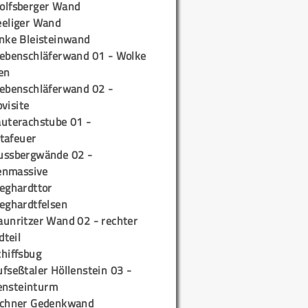
olfsberger Wand
eeliger Wand
inke Bleisteinwand
iebenschläferwand 01 - Wolke
en
iebenschläferwand 02 -
pvisite
auterachstube 01 -
tafeuer
ussbergwände 02 -
enmassive
ieghardttor
ieghardtfelsen
aunritzer Wand 02 - rechter
teil
chiffsbug
fseßtaler Höllenstein 03 -
ensteinturm
ichner Gedenkwand