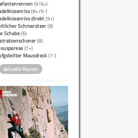
lefantenrennen
(6/6+)
delkissenriss
(8+/9-)
delkissenriss direkt
(9+)
itlicher Schmarotzer
(8)
ie Schabe
(6)
atratzenschoner
(8)
uxusparese
(7+)
ufgstellter Mausdreck
(7-)
aktuelle Routen