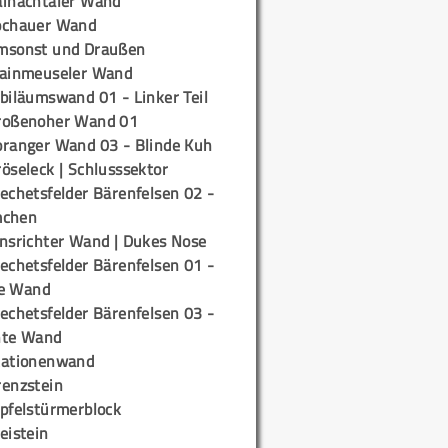
ainachtaler Wand
ochauer Wand
msonst und Draußen
rainmeuseler Wand
biläumswand 01 - Linker Teil
roßenoher Wand 01
oranger Wand 03 - Blinde Kuh
öseleck | Schlusssektor
echetsfelder Bärenfelsen 02 -
mchen
insrichter Wand | Dukes Nose
echetsfelder Bärenfelsen 01 -
e Wand
echetsfelder Bärenfelsen 03 -
hte Wand
tationenwand
renzstein
ipfelstürmerblock
eistein