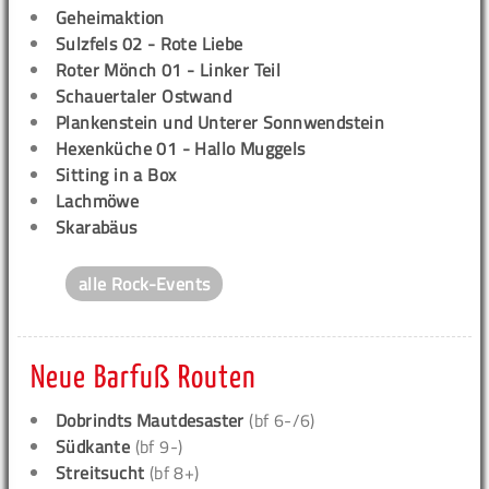
Geheimaktion
Sulzfels 02 - Rote Liebe
Roter Mönch 01 - Linker Teil
Schauertaler Ostwand
Plankenstein und Unterer Sonnwendstein
Hexenküche 01 - Hallo Muggels
Sitting in a Box
Lachmöwe
Skarabäus
alle Rock-Events
Neue Barfuß Routen
Dobrindts Mautdesaster
(bf 6-/6)
Südkante
(bf 9-)
Streitsucht
(bf 8+)