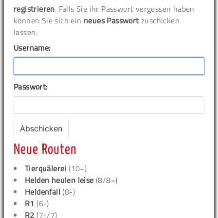
registrieren
. Falls Sie ihr Passwort vergessen haben
können Sie sich ein
neues Passwort
zuschicken
lassen.
Username:
Passwort:
Neue Routen
Tierquälerei
(10+)
Helden heulen leise
(8/8+)
Heldenfall
(8-)
R1
(6-)
R2
(7-/7)